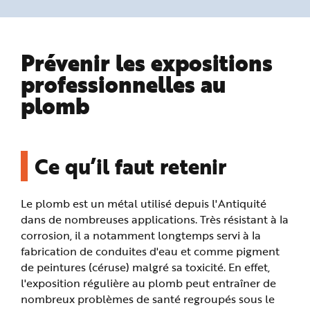
n
p
r
i
n
Prévenir les expositions
c
i
p
professionnelles au
a
l
plomb
e
A
l
l
e
r
a
Ce qu’il faut retenir
u
c
o
n
t
Le plomb est un métal utilisé depuis l'Antiquité
e
n
dans de nombreuses applications. Très résistant à la
u
P
corrosion, il a notamment longtemps servi à la
i
fabrication de conduites d'eau et comme pigment
e
d
de peintures (céruse) malgré sa toxicité. En effet,
d
e
l'exposition régulière au plomb peut entraîner de
p
a
nombreux problèmes de santé regroupés sous le
g