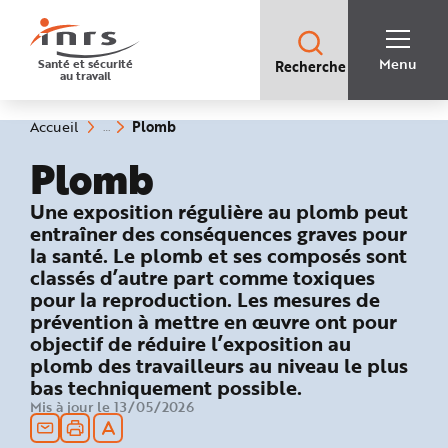
Accès
rapides
:
R
Recherche
e
Menu
Santé et sécurité
Recherche
rapide
c
au travail
:
h
e
r
c
(rubrique
Vous
Plomb
Accueil
h
êtes
sélectionnée)
e
ici
Plomb
r
:
a
p
i
: Prévenir les expositions profession
Une exposition régulière au plomb peut
d
e
entraîner des conséquences graves pour
A
la santé. Le plomb et ses composés sont
i
d
classés d’autre part comme toxiques
e
P
pour la reproduction. Les mesures de
l
prévention à mettre en œuvre ont pour
a
n
objectif de réduire l’exposition au
N
a
plomb des travailleurs au niveau le plus
v
i
bas techniquement possible.
g
Mis à jour le 13/05/2026
a
t
i
o