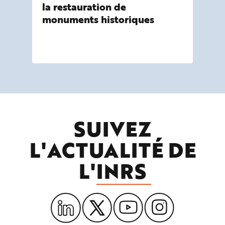
la restauration de
ch
monuments historiques
Ret
pré
pag
SUIVEZ
L'ACTUALITÉ DE
L'
INRS