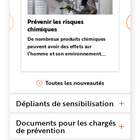
Prévenir les risques
A
chimiques
Ce
av
De nombreux produits chimiques
mu
peuvent avoir des effets sur
re
l’homme et son environnement.
CM
Repérer les produits, les mélanges
re
ou les procédés chimiques
ex
dangereux et connaître leurs effets,
Toutes les nouveautés
c’est la première étape pour mettre
en œuvre des moyens de prévention
adaptés.
Dépliants de sensibilisation
Documents pour les chargés
de prévention