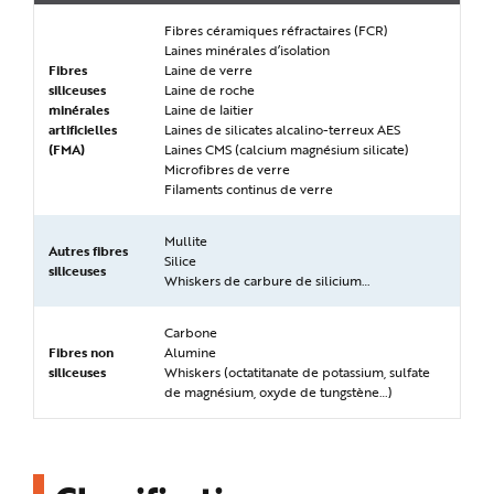
e
Fibres céramiques réfractaires (FCR)
Laines minérales d’isolation
Fibres
Laine de verre
siliceuses
Laine de roche
minérales
Laine de laitier
artificielles
Laines de silicates alcalino-terreux AES
(FMA)
Laines CMS (calcium magnésium silicate)
Microfibres de verre
Filaments continus de verre
Mullite
Autres fibres
Silice
siliceuses
Whiskers de carbure de silicium…
Carbone
Fibres non
Alumine
siliceuses
Whiskers (octatitanate de potassium, sulfate
de magnésium, oxyde de tungstène…)