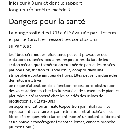
inférieur à 3 µm et dont le rapport
longueur/diamètre excède 3.
Dangers pour la santé
La dangerosité des FCR a été évaluée par l’Inserm
et par le Circ. Il en ressort les conclusions
suivantes :
les fibres céramiques réfractaires peuvent provoquer des
irritations cutanées, oculaires, respiratoires du fait de leur
action mécanique (pénétration cutanée de particules brisées
par pression, friction ou abrasion), y compris dans une
atmosphère contenant peu de fibres. Elles peuvent induire des
dermites irritatives ;
un risque d’altération de la fonction respiratoire (obstruction
des voies aériennes chez les fumeurs) et de survenue de plaques
pleurales a été rapporté chez les salariés des usines de
production aux États-Unis ;
en expérimentation animale (exposition par inhalation, par
injection intracavitaire et par instillation intratrachéale), les
fibres céramiques réfractaires ont montré un potentiel fibrosant
et un pouvoir cancérogène (mésothéliomes, cancers broncho-
pulmonaires…).