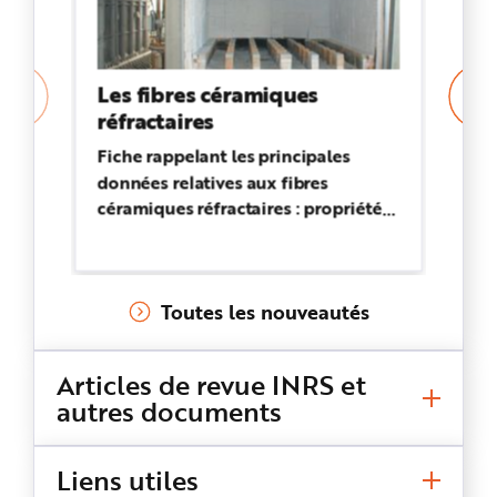
Les fibres céramiques
Fi
réfractaires
ré
pr
Fiche rappelant les principales
mi
données relatives aux fibres
Ré
céramiques réfractaires : propriétés
po
physiques et utilisations, dangers
(f
pour la santé, mesures de
cl
prévention, formation des salariés...
po
Toutes les nouveautés
Articles de revue INRS et
autres documents
Liens utiles