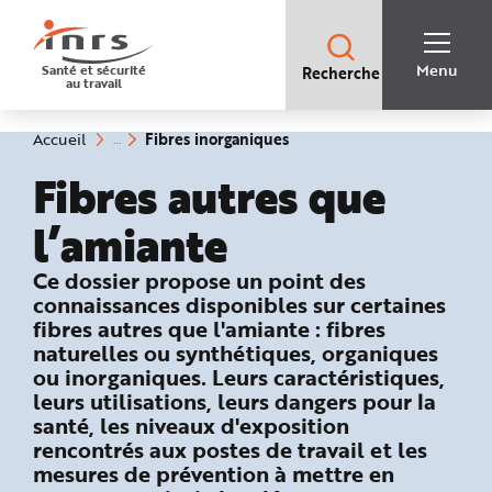
Accès
rapides
:
R
Recherche
e
Menu
Santé et sécurité
Recherche
rapide
c
au travail
:
h
e
r
c
(rubrique
Vous
Fibres inorganiques
Accueil
h
êtes
sélectionnée)
e
ici
Fibres autres que
r
:
a
p
i
l’amiante
d
e
A
: Fibres inorganiques
Ce dossier propose un point des
i
d
connaissances disponibles sur certaines
e
P
fibres autres que l'amiante : fibres
l
naturelles ou synthétiques, organiques
a
n
ou inorganiques. Leurs caractéristiques,
N
a
leurs utilisations, leurs dangers pour la
v
i
santé, les niveaux d'exposition
g
rencontrés aux postes de travail et les
a
t
mesures de prévention à mettre en
i
o