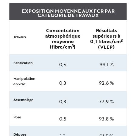
EXPOSITION MOYENNE AUX FCR PAR
CATÉGORIE DE TRAVAUX
Concentration
Résultats
atmosphérique
supérieurs à
Travaux
3
moyenne
0,1 fibres/cm
3
(fibre/cm
)
(VLEP)
Fabrication
0,4
99,1 %
Manipulation
0,3
92,6 %
en vrac
Assemblage
0,3
77,9 %
Pose
0,5
93,8 %
Dépose
1,3
91,5 %