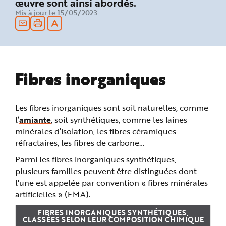
œuvre sont ainsi abordés.
n
Mis à jour le 15/05/2023
p
r
i
n
c
i
p
a
l
e
Fibres inorganiques
A
l
l
e
r
Les fibres inorganiques sont soit naturelles, comme
a
u
l’
amiante
, soit synthétiques, comme les laines
c
minérales d’isolation, les fibres céramiques
o
n
réfractaires, les fibres de carbone…
t
e
n
Parmi les fibres inorganiques synthétiques,
u
plusieurs familles peuvent être distinguées dont
P
i
l'une est appelée par convention « fibres minérales
e
d
artificielles » (FMA).
d
e
p
FIBRES INORGANIQUES SYNTHÉTIQUES,
a
CLASSÉES SELON LEUR COMPOSITION CHIMIQUE
g