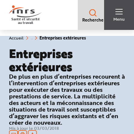
Accès
rapides
:
R
Recherche
e
Menu
Santé et sécurité
Recherche
rapide
c
au travail
:
h
e
r
c
(rubrique
Vous
Entreprises extérieures
Accueil
h
êtes
sélectionnée)
e
ici
Entreprises
r
:
a
p
i
extérieures
d
e
A
: Ce qu’il faut retenir
De plus en plus d’entreprises recourent à
i
d
l’intervention d’entreprises extérieures
e
P
pour exécuter des travaux ou des
l
prestations de service. La multiplicité
a
n
des acteurs et la méconnaissance des
N
a
situations de travail sont susceptibles
v
i
d’aggraver les risques existants et d’en
g
créer de nouveaux.
a
t
Mis à jour le 03/03/2018
i
o