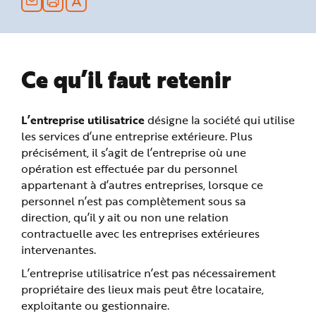
n
p
r
i
n
c
i
Ce qu’il faut retenir
p
a
l
e
A
L’entreprise utilisatrice
désigne la société qui utilise
l
l
les services d’une entreprise extérieure. Plus
e
r
précisément, il s’agit de l’entreprise où une
a
u
opération est effectuée par du personnel
c
o
appartenant à d’autres entreprises, lorsque ce
n
personnel n’est pas complètement sous sa
t
e
direction, qu’il y ait ou non une relation
n
u
contractuelle avec les entreprises extérieures
P
i
intervenantes.
e
d
L’entreprise utilisatrice n’est pas nécessairement
d
e
propriétaire des lieux mais peut être locataire,
p
a
exploitante ou gestionnaire.
g