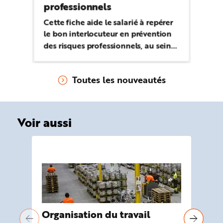
professionnels
ex
Cette fiche aide le salarié à repérer
A 
le bon interlocuteur en prévention
le
des risques professionnels, au sein
pe
de l'entreprise mais aussi au niveau
li
régional et au niveau national
ex
Toutes les nouveautés
Voir aussi
Organisation du travail
Pr