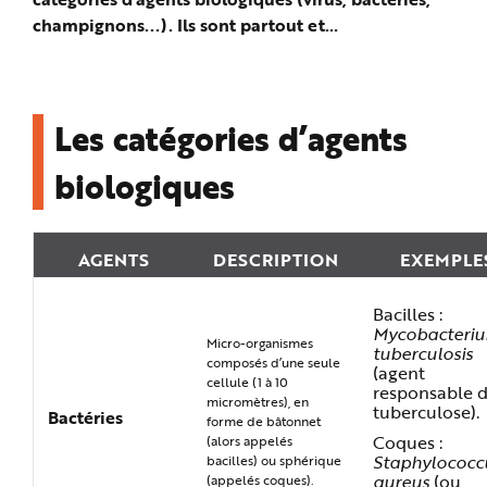
champignons...). Ils sont partout et
majoritairement inoffensifs. Cependant, certains
sont susceptibles...
Les catégories d’agents
biologiques
AGENTS
DESCRIPTION
EXEMPLE
Bacilles :
Mycobacteri
Micro-organismes
tuberculosis
composés d’une seule
(agent
cellule (1 à 10
responsable d
micromètres), en
tuberculose).
Bactéries
forme de bâtonnet
Coques :
(alors appelés
Staphylococc
bacilles) ou sphérique
aureus
(ou
(appelés coques).