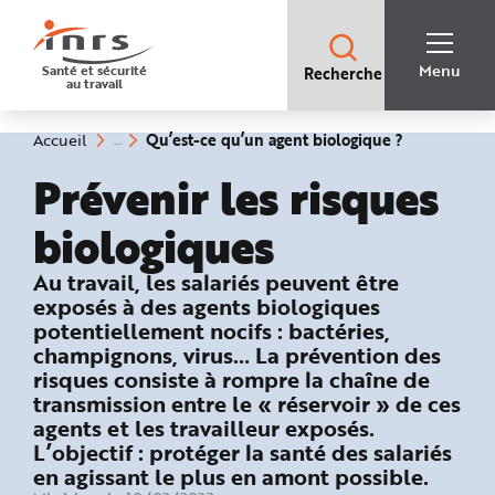
Accès
rapides
:
R
Recherche
e
Menu
Santé et sécurité
Recherche
rapide
c
au travail
:
h
e
r
c
(rubrique
Vous
Qu’est-ce qu’un agent biologique ?
Accueil
h
êtes
sélectionnée
e
ici
Prévenir les risques
r
:
a
p
i
biologiques
d
e
A
: Qu’est-ce qu’un agent biologique ?
Au travail, les salariés peuvent être
i
d
exposés à des agents biologiques
e
P
potentiellement nocifs : bactéries,
l
champignons, virus… La prévention des
a
n
risques consiste à rompre la chaîne de
N
a
transmission entre le « réservoir » de ces
v
i
agents et les travailleur exposés.
g
L’objectif : protéger la santé des salariés
a
t
en agissant le plus en amont possible.
i
o