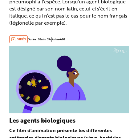
pneumophila l’espèce. Lorsqu’un agent biologique
e
est désigné par son nom latin, celui-ci s’écrit en
italique, ce qui n’est pas le cas pour le nom français
(légionelle par exemple).
VIDÉO
Durée : 03min 59s
Anim-403
Les agents biologiques
Ce film d'animation présente les différentes
catégories d'agents biologiques (virus, bactéries,