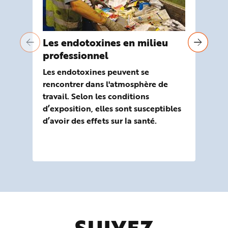
Les endotoxines en milieu
Covid-
professionnel
en
Les endotoxines peuvent se
La 
rencontrer dans l'atmosphère de
con
travail. Selon les conditions
san
d’exposition, elles sont susceptibles
sit
d’avoir des effets sur la santé.
pré
pr
pri
SUIVEZ