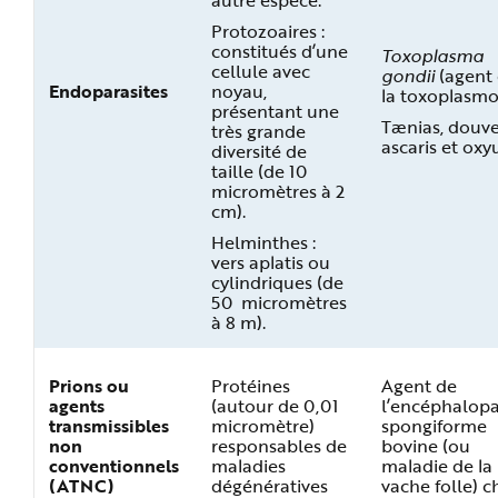
Protozoaires :
constitués d’une
Toxoplasma
cellule avec
gondii
(agent
Endoparasites
noyau,
la toxoplasmo
présentant une
Tænias, douve
très grande
ascaris et oxy
diversité de
taille (de 10
micromètres à 2
cm).
Helminthes :
vers aplatis ou
cylindriques (de
50 micromètres
à 8 m).
Prions ou
Protéines
Agent de
agents
(autour de 0,01
l’encéphalopa
transmissibles
micromètre)
spongiforme
non
responsables de
bovine (ou
conventionnels
maladies
maladie de la
(ATNC)
dégénératives
vache folle) c