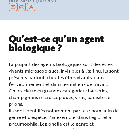
Mis à jour le 10/02/2023
n
p
r
i
n
c
i
p
a
Qu’est-ce qu’un agent
l
e
biologique ?
A
l
l
e
r
a
La plupart des agents biologiques sont des êtres
u
vivants microscopiques, invisibles à l’œil nu. Ils sont
c
o
présents partout, chez les êtres vivants, dans
n
t
l’environnement et dans les milieux de travail.
e
n
On les classe en grandes catégories : bactéries,
u
champignons microscopiques, virus, parasites et
P
i
prions.
e
d
Ils sont identifiés notamment par leur nom latin de
d
e
genre et d’espèce. Par exemple, dans Legionella
p
pneumophila, Legionella est le genre et
a
g