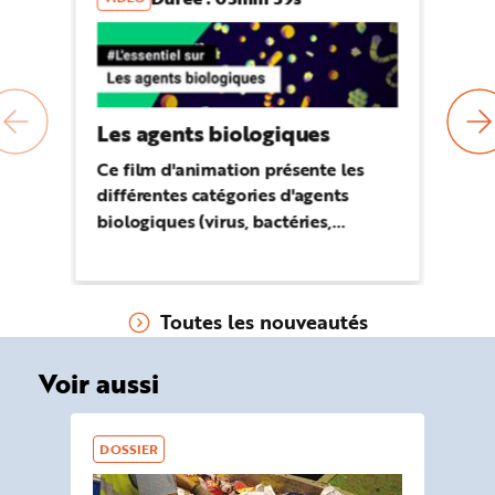
Le
Les agents biologiques
Ce
Ce film d'animation présente les
ag
différentes catégories d'agents
ch
biologiques (virus, bactéries,
he
champignons...). Ils sont partout et
in
majoritairement inoffensifs.
pa
Cependant, certains sont
Toutes les nouveautés
susceptibles...
Voir aussi
DOSSIER
DO