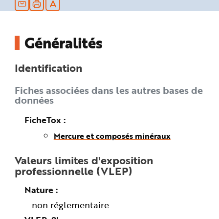
n
p
r
i
n
Généralités
c
i
p
a
l
Identification
e
A
l
Fiches associées dans les autres bases de
l
e
données
r
a
u
FicheTox
c
o
n
Mercure et composés minéraux
t
e
n
Valeurs limites d'exposition
u
P
professionnelle (VLEP)
i
e
d
Nature
d
e
non réglementaire
p
a
g