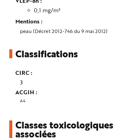
VLEP-8h
e
0,1 mg/m³
Mentions
peau (Décret 2012-746 du 9 mai 2012)
Classifications
CIRC
3
ACGIH
A4
Classes toxicologiques
associées