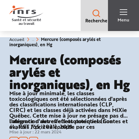
Accès
rapides
:
R
Recherche
e
Menu
Santé et sécurité
Recherche
rapide
c
au travail
:
h
e
r
c
Vous
Mercure (composés arylés et
Accueil
h
êtes
(rubrique
inorganiques), en Hg
e
ici
sélectionnée)
r
:
Mercure (composés
a
p
i
arylés et
d
e
A
inorganiques), en Hg
i
d
e
P
Mise à jour minimale, les classes
l
toxicologiques ont été sélectionnées d'après
a
n
des classifications internationales (CLP,
N
CIRC) et les classes déjà activées dans MiXie
a
Québec. Cette mise à jour ne présage pas de
v
i
l'absence d'autres effets potentiels non
Intégration des effets ototoxiques (Coates et
g
évalués / pris en compte par ces
al., RST 165, 2021), 2021.
a
t
classifications. INRS 2020
Mise à jour :
22 mars 2024
i
o