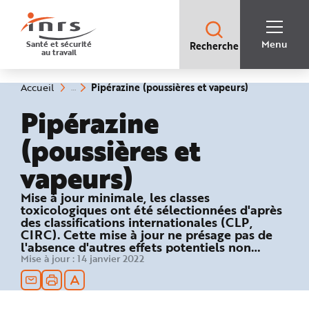
Accès
rapides
:
R
Recherche
e
Menu
Santé et sécurité
Recherche
rapide
c
au travail
:
h
e
r
c
(rubrique
Vous
Pipérazine (poussières et vapeurs)
Accueil
h
êtes
sélectionnée
e
ici
Pipérazine
r
:
a
p
(poussières et
i
d
e
vapeurs)
A
i
d
e
Mise à jour minimale, les classes
P
toxicologiques ont été sélectionnées d'après
l
a
des classifications internationales (CLP,
n
CIRC). Cette mise à jour ne présage pas de
N
l'absence d'autres effets potentiels non
a
v
évalués / pris en compte par ces
Mise à jour :
14 janvier 2022
i
classifications. INRS 2022
g
a
t
i
o