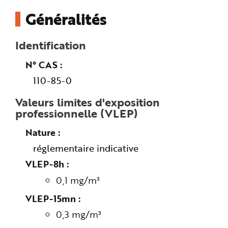
n
Généralités
p
r
i
n
c
Identification
i
p
a
N° CAS
l
e
110-85-0
A
l
l
Valeurs limites d'exposition
e
r
professionnelle (VLEP)
a
u
c
Nature
o
n
t
réglementaire indicative
e
n
VLEP-8h
u
P
0,1 mg/m³
i
e
d
VLEP-15mn
d
e
p
0,3 mg/m³
a
g