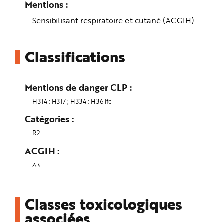
Mentions
e
Sensibilisant respiratoire et cutané (ACGIH)
Classifications
Mentions de danger CLP
H314
H317
H334
H361fd
Catégories
R2
ACGIH
A4
Classes toxicologiques
associées