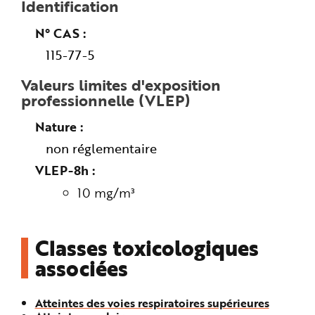
Identification
n
p
r
N° CAS
i
n
115-77-5
c
i
p
Valeurs limites d'exposition
a
l
professionnelle (VLEP)
e
A
l
Nature
l
e
r
non réglementaire
a
u
VLEP-8h
c
o
10 mg/m³
n
t
e
n
u
P
Classes toxicologiques
i
e
associées
d
d
e
p
Atteintes des voies respiratoires supérieures
a
g