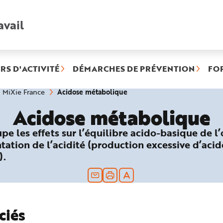
avail
Recherche
rapide
:
RS D'ACTIVITÉ
DÉMARCHES DE PRÉVENTION
FO
(rubrique
Acidose métabolique
MiXie France
sélectionnée)
Acidose métabolique
upe les effets sur l’équilibre acido-basique de l
ation de l’acidité (production excessive d’acid
).
ciés