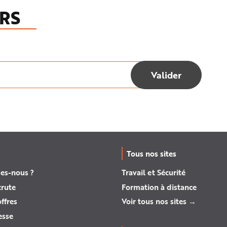
RS
Tous nos sites
es-nous ?
Travail et Sécurité
crute
Formation à distance
ffres
Voir tous nos sites →
esse