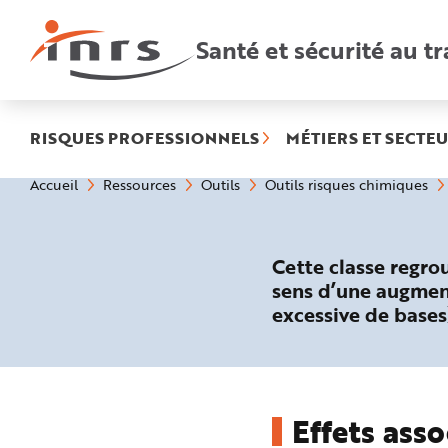
Accès
rapides
:
Santé et sécurité au tr
R
e
c
h
e
r
c
h
RISQUES PROFESSIONNELS
MÉTIERS ET SECTEU
e
r
a
Vous
Accueil
Ressources
Outils
Outils risques chimiques
p
êtes
i
ici
d
:
e
A
i
Cette classe regro
d
e
sens d’une augment
P
l
excessive de bases
a
n
N
a
v
i
g
a
Effets asso
t
i
o