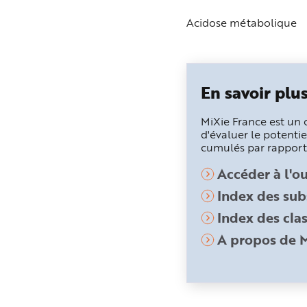
n
p
Acidose métabolique
r
i
n
c
i
p
a
En savoir plu
l
e
A
l
MiXie France est un o
l
d'évaluer le potenti
e
r
cumulés par rapport 
a
u
c
Accéder à l'ou
o
n
Index des sub
t
e
n
Index des clas
u
P
A propos de 
i
e
d
d
e
p
a
g