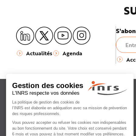
e
SU
S'abon
Actualités
Agenda
Acc
Institut national
de recherche et de sécurité
pour la prévention