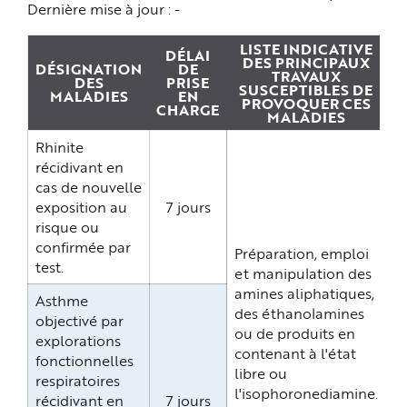
e
Dernière mise à jour :
-
LISTE INDICATIVE
DÉLAI
DES PRINCIPAUX
DÉSIGNATION
DE
TRAVAUX
DES
PRISE
SUSCEPTIBLES DE
MALADIES
EN
PROVOQUER CES
CHARGE
MALADIES
Rhinite
récidivant en
cas de nouvelle
exposition au
7 jours
risque ou
confirmée par
Préparation, emploi
test.
et manipulation des
amines aliphatiques,
Asthme
des éthanolamines
objectivé par
ou de produits en
explorations
contenant à l'état
fonctionnelles
libre ou
respiratoires
l'isophoronediamine.
récidivant en
7 jours