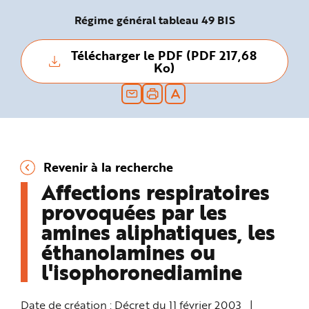
n
p
Régime général tableau 49 BIS
r
i
n
Télécharger le PDF (PDF 217,68
c
i
Ko)
p
a
l
e
A
l
l
e
r
a
u
Revenir à la recherche
c
o
Affections respiratoires
n
t
provoquées par les
e
n
amines aliphatiques, les
u
P
i
éthanolamines ou
e
d
l'isophoronediamine
d
e
p
a
Date de création :
Décret du 11 février 2003
|
g