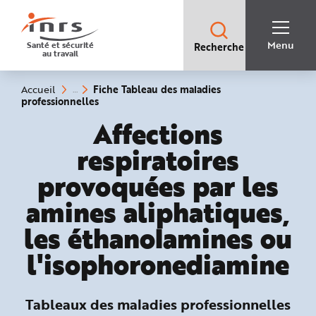
Accès
rapides
:
R
Recherche
e
Menu
Santé et sécurité
Recherche
rapide
c
au travail
:
h
e
r
c
Vous
Fiche Tableau des maladies
Accueil
h
êtes
(rubrique
professionnelles
e
ici
sélectionnée)
r
:
Tableaux des mala
Affections
a
p
i
respiratoires
d
e
A
provoquées par les
i
d
e
amines aliphatiques,
P
l
a
les éthanolamines ou
n
N
l'isophoronediamine
a
v
i
g
a
t
Tableaux des maladies professionnelles
i
o