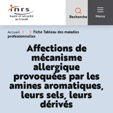
Accès
rapides
:
R
Recherche
e
Menu
Santé et sécurité
Recherche
rapide
c
au travail
:
h
e
r
c
Vous
Fiche Tableau des maladies
Accueil
h
êtes
(rubrique
professionnelles
e
ici
sélectionnée)
r
:
Tableaux des malad
Affections de
a
p
i
mécanisme
d
e
A
allergique
i
d
e
provoquées par les
P
l
a
amines aromatiques,
n
N
leurs sels, leurs
a
v
i
dérivés
g
a
t
i
o