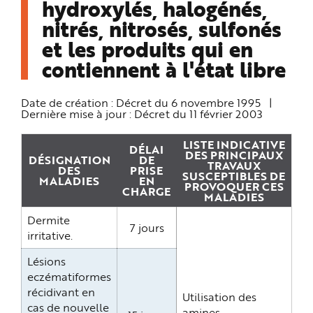
hydroxylés, halogénés,
e
nitrés, nitrosés, sulfonés
et les produits qui en
contiennent à l'état libre
Date de création :
Décret du 6 novembre 1995
|
Dernière mise à jour :
Décret du 11 février 2003
LISTE INDICATIVE
DÉLAI
DES PRINCIPAUX
DÉSIGNATION
DE
TRAVAUX
DES
PRISE
SUSCEPTIBLES DE
MALADIES
EN
PROVOQUER CES
CHARGE
MALADIES
Dermite
7 jours
irritative.
Lésions
eczématiformes
récidivant en
Utilisation des
cas de nouvelle
amines