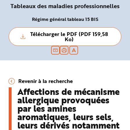
n
Tableaux des maladies professionnelles
p
r
i
n
Régime général tableau 15 BIS
c
i
p
Télécharger le PDF (PDF 159,58
a
l
Ko)
e
A
l
l
e
r
a
u
c
o
n
Revenir à la recherche
t
e
Affections de mécanisme
n
u
allergique provoquées
P
i
par les amines
e
d
aromatiques, leurs sels,
d
e
p
leurs dérivés notamment
a
g