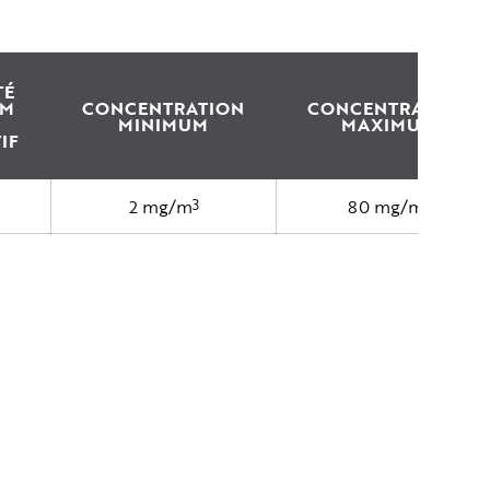
TÉ
UM
CONCENTRATION
CONCENTRATION
MINIMUM
MAXIMUM
IF
3
3
2 mg/m
80 mg/m