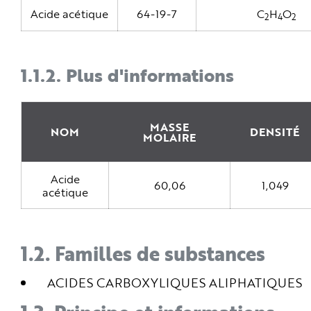
e
Acide acétique
64-19-7
C
H
O
2
4
2
1.1.2.
Plus d'informations
MASSE
NOM
DENSITÉ
MOLAIRE
Acide
60,06
1,049
acétique
1.2.
Familles de substances
ACIDES CARBOXYLIQUES ALIPHATIQUES