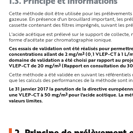
1.3.
Principe et informations
Cette méthode doit être utilisée pour les prélèvements
gazeuse. En présence d'un brouillard important, les prél
cassette contenant des filtres imprégnés, suivant les p
L'acide acétique est prélevé sur le support de collecte, 
forme d'acétate par chromatographie ionique.
Ces essais de validation ont été réalisés pour permettre
3
concentrations allant de 2 mg/m
(0,1 VLEP-CT à 1 L/
domaine de validation a été choisi par rapport au pro
3
VLEP-CT de 20
mg/m
(
Rapport en consultation du 
Cette méthode a été validée en suivant les référentiels 
que les calculs des performances de la méthode sont in
Le 31 janvier 2017 la parution de la directive europé
3
une VLEP-CT à 50 mg/m
pour l'acide acétique. La mé
valeurs limites.
2.
Principe de prélèvement e