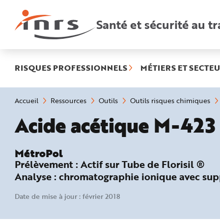
Accès
rapides
:
Santé et sécurité au tr
R
e
c
h
e
r
c
h
RISQUES PROFESSIONNELS
MÉTIERS ET SECTEU
e
r
a
p
i
Vous
Accueil
Ressources
Outils
Outils risques chimiques
d
êtes
e
ici
MétroPol :
Acide acétique M-423
A
:
i
d
e
P
l
MétroPol
a
Prélèvement :
Actif sur Tube de Florisil ®
n
N
Analyse :
chromatographie ionique avec sup
a
v
i
g
Date de mise à jour : février 2018
a
t
i
o