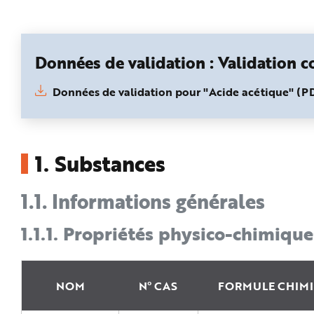
n
p
r
i
n
c
Données de validation : Validation 
i
p
a
Données de validation pour "Acide acétique" (
l
e
A
l
l
e
r
1.
Substances
a
u
c
o
n
1.1.
Informations générales
t
e
n
1.1.1.
Propriétés physico-chimique
u
P
i
e
d
d
e
NOM
N° CAS
FORMULE CHIM
p
a
g