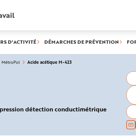
avail
Recherche
rapide
:
RS D'ACTIVITÉ
DÉMARCHES DE PRÉVENTION
FO
(rubrique
Acide acétique M-423
MétroPol
sélectionnée)
pression détection conductimétrique