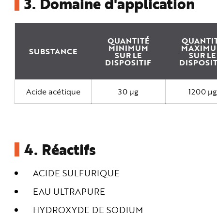
3.
Domaine d'application
QUANTITÉ
QUANTI
MINIMUM
MAXIM
SUBSTANCE
SUR LE
SUR LE
DISPOSITIF
DISPOSIT
Acide acétique
30 µg
1200 µg
4.
Réactifs
ACIDE SULFURIQUE
EAU ULTRAPURE
HYDROXYDE DE SODIUM