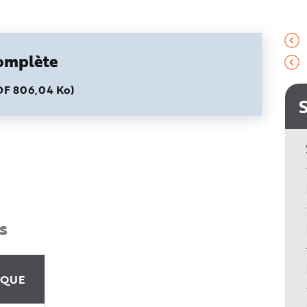
complète
PDF 806,04 Ko)
s
IQUE