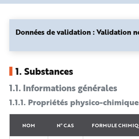
n
p
r
i
n
c
i
Données de validation : Validation 
p
a
l
e
A
l
l
e
r
1.
Substances
a
u
c
o
1.1.
Informations générales
n
t
e
n
1.1.1.
Propriétés physico-chimique
u
P
i
e
d
d
NOM
N° CAS
FORMULE CHIMIQ
e
p
a
g