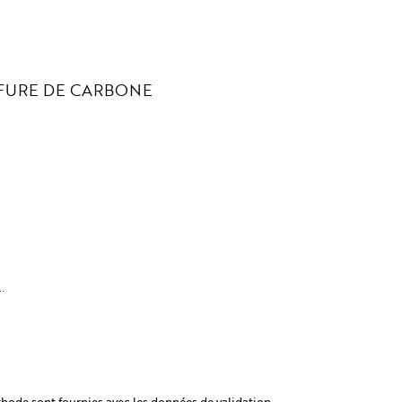
FURE DE CARBONE
.
hode sont fournies avec les données de validation.