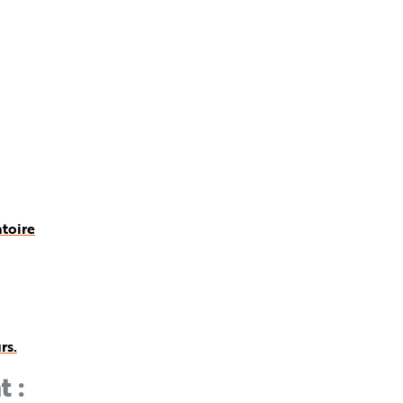
atoire
rs.
t :