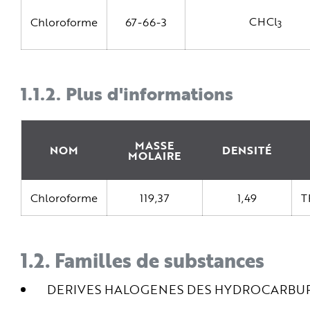
e
CHCl
Chloroforme
67-66-3
3
1.1.2.
Plus d'informations
MASSE
NOM
DENSITÉ
MOLAIRE
Chloroforme
119,37
1,49
T
1.2.
Familles de substances
DERIVES HALOGENES DES HYDROCARBUR