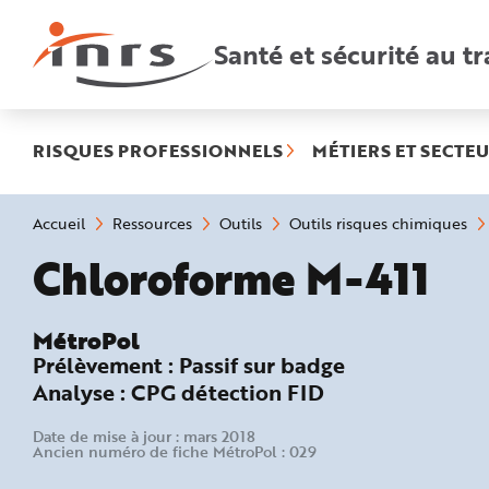
Accès
rapides
:
Santé et sécurité au tr
R
e
c
h
e
r
c
h
RISQUES PROFESSIONNELS
MÉTIERS ET SECTEU
e
r
a
p
i
Vous
Accueil
Ressources
Outils
Outils risques chimiques
d
êtes
e
ici
MétroPol :
Chloroforme M-411
A
:
i
d
e
P
l
MétroPol
a
Prélèvement :
Passif sur badge
n
N
Analyse :
CPG détection FID
a
v
i
g
Date de mise à jour : mars 2018
a
Ancien numéro de fiche MétroPol : 029
t
i
o