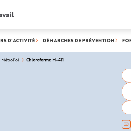
avail
Recherche
rapide
:
RS D'ACTIVITÉ
DÉMARCHES DE PRÉVENTION
FO
(rubrique
Chloroforme M-411
MétroPol
sélectionnée)