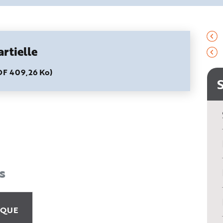
rtielle
PDF 409,26 Ko)
s
IQUE