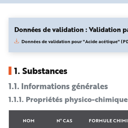
n
p
r
i
n
c
i
Données de validation : Validation pa
p
a
l
e
Données de validation pour "Acide acétique" (
A
l
l
e
r
a
u
1.
Substances
c
o
n
t
1.1.
Informations générales
e
n
u
1.1.1.
Propriétés physico-chimique
P
i
e
d
d
e
p
NOM
N° CAS
FORMULE CHIM
a
g