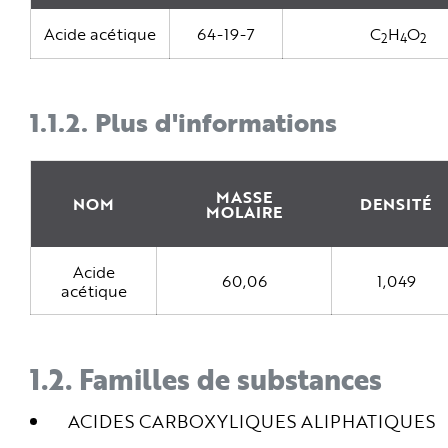
e
Acide acétique
64-19-7
C
H
O
2
4
2
1.1.2.
Plus d'informations
MASSE
NOM
DENSITÉ
MOLAIRE
Acide
60,06
1,049
acétique
1.2.
Familles de substances
ACIDES CARBOXYLIQUES ALIPHATIQUES