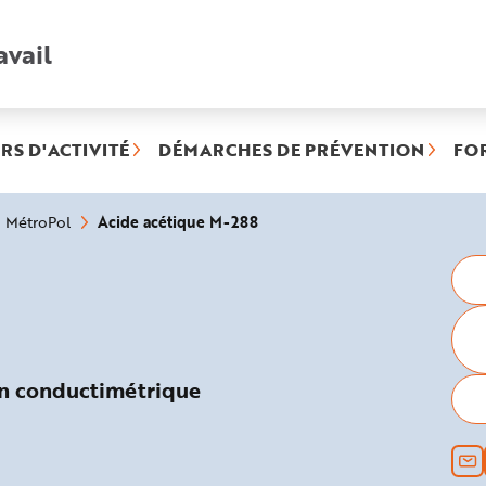
avail
Recherche
rapide
:
RS D'ACTIVITÉ
DÉMARCHES DE PRÉVENTION
FO
(rubrique
Acide acétique M-288
MétroPol
sélectionnée)
on conductimétrique