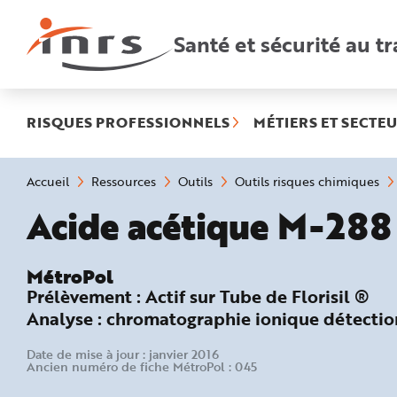
Accès
rapides
:
Santé et sécurité au tr
R
e
c
h
e
r
c
h
RISQUES PROFESSIONNELS
MÉTIERS ET SECTEU
e
r
a
p
i
Vous
Accueil
Ressources
Outils
Outils risques chimiques
d
êtes
e
ici
MétroPol :
Acide acétique M-288
A
:
i
d
e
P
l
MétroPol
a
Prélèvement :
Actif sur Tube de Florisil ®
n
N
Analyse :
chromatographie ionique détecti
a
v
i
g
Date de mise à jour : janvier 2016
a
Ancien numéro de fiche MétroPol : 045
t
i
o