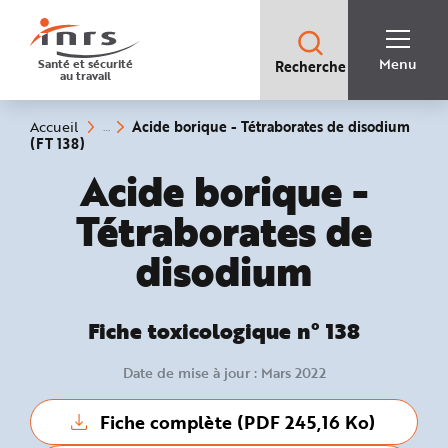
Accès
rapides
:
R
Recherche
e
Menu
Santé et sécurité
Recherche
rapide
c
au travail
:
h
e
r
c
Vous
Acide borique - Tétraborates de disodium
Accueil
h
êtes
(rubrique
(FT 138)
e
ici
sélectionnée)
r
:
Fiche toxicologique 
Acide borique -
a
p
i
Tétraborates de
d
e
A
disodium
i
d
e
P
l
a
Fiche toxicologique n° 138
n
N
a
v
Date de mise à jour : Mars 2022
i
g
a
Fiche complète (PDF 245,16 Ko)
t
i
o