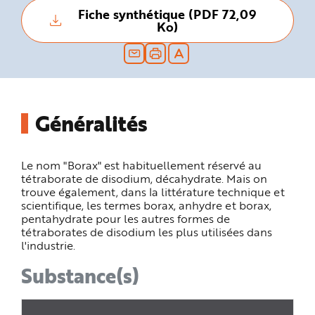
n
Fiche synthétique (PDF 72,09
p
Ko)
r
i
n
c
i
p
a
l
e
A
Généralités
l
l
e
r
a
Le nom "Borax" est habituellement réservé au
u
c
tétraborate de disodium, décahydrate. Mais on
o
trouve également, dans la littérature technique et
n
t
scientifique, les termes borax, anhydre et borax,
e
pentahydrate pour les autres formes de
n
u
tétraborates de disodium les plus utilisées dans
P
l'industrie.
i
e
d
Substance(s)
d
e
p
a
g