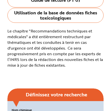
n
p
r
Utilisation de la base de données fiches
i
n
toxicologiques
c
i
p
a
Le chapitre "Recommandations techniques et
l
e
médicales" a été entièrement restructuré par
A
l
thématiques et les conduites à tenir en cas
l
d'urgence ont été développées. Ce sera
e
r
progressivement pris en compte par les experts de
a
u
l’INRS lors de la rédaction des nouvelles fiches et la
c
o
mise à jour de fiches existantes.
n
t
e
n
u
P
i
e
d
Définissez votre recherche
d
e
p
a
g
Critères
Nom chimique