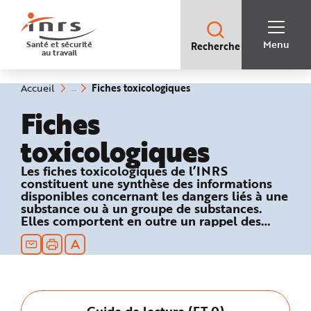
Accès
rapides
:
R
Recherche
e
Menu
Santé et sécurité
Recherche
rapide
c
au travail
:
h
e
r
c
(rubrique
Vous
Fiches toxicologiques
Accueil
h
êtes
sélectionnée)
e
ici
Fiches
r
:
a
p
toxicologiques
i
d
e
A
Les fiches toxicologiques de l’INRS
i
constituent une synthèse des informations
d
e
disponibles concernant les dangers liés à une
P
substance ou à un groupe de substances.
l
Elles comportent en outre un rappel des
a
n
textes réglementaires relatifs à la sécurité au
N
travail et des recommandations en matière
a
de prévention technique et médicale.
v
i
g
a
t
i
Guide de lecture (FT 0)
o