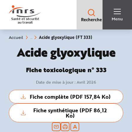
Accès
rapides
:
R
Recherche
e
Menu
Santé et sécurité
Recherche
rapide
c
au travail
:
h
e
r
c
(rubrique
Vous
Acide glyoxylique (FT 333)
Accueil
h
êtes
sélectionnée)
e
ici
Fiche toxicologique :
Acide glyoxylique
r
:
a
p
i
d
e
Fiche toxicologique n° 333
A
i
d
Date de mise à jour : Avril 2026
e
P
l
a
Fiche complète (PDF 157,84 Ko)
n
N
a
v
Fiche synthétique (PDF 86,12
i
Ko)
g
a
t
i
o