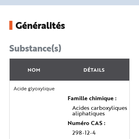
n
p
r
i
n
Généralités
c
i
p
a
l
e
Substance(s)
A
l
l
e
r
a
NOM
DÉTAILS
u
c
o
n
Acide glyoxylique
t
e
n
Famille chimique
u
P
Acides carboxyliques
i
aliphatiques
e
d
d
Numéro CAS
e
p
298-12-4
a
g