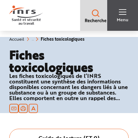
Accès
rapides
:
R
Recherche
e
Menu
Santé et sécurité
Recherche
rapide
c
au travail
:
h
e
r
c
(rubrique
Vous
Fiches toxicologiques
Accueil
h
êtes
sélectionnée)
e
ici
Fiches
r
:
a
p
toxicologiques
i
d
e
A
Les fiches toxicologiques de l’INRS
i
constituent une synthèse des informations
d
e
disponibles concernant les dangers liés à une
P
substance ou à un groupe de substances.
l
Elles comportent en outre un rappel des
a
n
textes réglementaires relatifs à la sécurité au
N
travail et des recommandations en matière
a
de prévention technique et médicale.
v
i
g
a
t
i
Guide de lecture (FT 0)
o