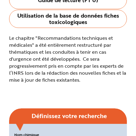
n
p
r
Utilisation de la base de données fiches
i
n
toxicologiques
c
i
p
a
Le chapitre "Recommandations techniques et
l
e
médicales" a été entièrement restructuré par
A
l
thématiques et les conduites à tenir en cas
l
d'urgence ont été développées. Ce sera
e
r
progressivement pris en compte par les experts de
a
u
l’INRS lors de la rédaction des nouvelles fiches et la
c
o
mise à jour de fiches existantes.
n
t
e
n
u
P
i
e
d
Définissez votre recherche
d
e
p
a
g
Critères
Nom chimique