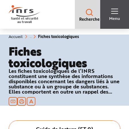
Accès
rapides
:
R
Recherche
e
Menu
Santé et sécurité
Recherche
rapide
c
au travail
:
h
e
r
c
(rubrique
Vous
Fiches toxicologiques
Accueil
h
êtes
sélectionnée)
e
ici
Fiches
r
:
a
p
toxicologiques
i
d
e
A
Les fiches toxicologiques de l’INRS
i
constituent une synthèse des informations
d
e
disponibles concernant les dangers liés à une
P
substance ou à un groupe de substances.
l
Elles comportent en outre un rappel des
a
n
textes réglementaires relatifs à la sécurité au
N
travail et des recommandations en matière
a
de prévention technique et médicale.
v
i
g
a
t
i
Guide de lecture (FT 0)
o