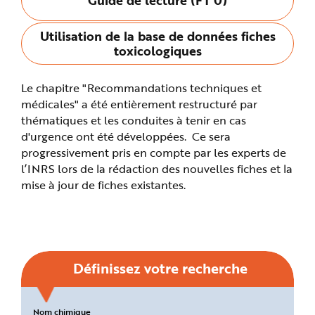
n
p
r
Utilisation de la base de données fiches
i
n
toxicologiques
c
i
p
a
Le chapitre "Recommandations techniques et
l
e
médicales" a été entièrement restructuré par
A
l
thématiques et les conduites à tenir en cas
l
d'urgence ont été développées. Ce sera
e
r
progressivement pris en compte par les experts de
a
u
l’INRS lors de la rédaction des nouvelles fiches et la
c
o
mise à jour de fiches existantes.
n
t
e
n
u
P
i
e
d
Définissez votre recherche
d
e
p
a
g
Critères
Nom chimique