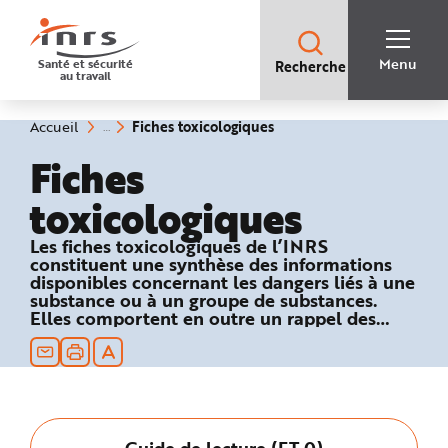
Accès
rapides
:
R
Recherche
e
Menu
Santé et sécurité
Recherche
rapide
c
au travail
:
h
e
r
c
(rubrique
Vous
Fiches toxicologiques
Accueil
h
êtes
sélectionnée)
e
ici
Fiches
r
:
a
p
toxicologiques
i
d
e
A
Les fiches toxicologiques de l’INRS
i
constituent une synthèse des informations
d
e
disponibles concernant les dangers liés à une
P
substance ou à un groupe de substances.
l
Elles comportent en outre un rappel des
a
n
textes réglementaires relatifs à la sécurité au
N
travail et des recommandations en matière
a
de prévention technique et médicale.
v
i
g
a
t
i
Guide de lecture (FT 0)
o