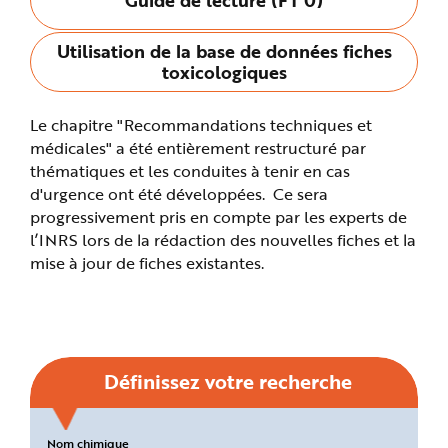
n
p
r
Utilisation de la base de données fiches
i
n
toxicologiques
c
i
p
a
Le chapitre "Recommandations techniques et
l
e
médicales" a été entièrement restructuré par
A
l
thématiques et les conduites à tenir en cas
l
d'urgence ont été développées. Ce sera
e
r
progressivement pris en compte par les experts de
a
u
l’INRS lors de la rédaction des nouvelles fiches et la
c
o
mise à jour de fiches existantes.
n
t
e
n
u
P
i
e
d
Définissez votre recherche
d
e
p
a
g
Critères
Nom chimique