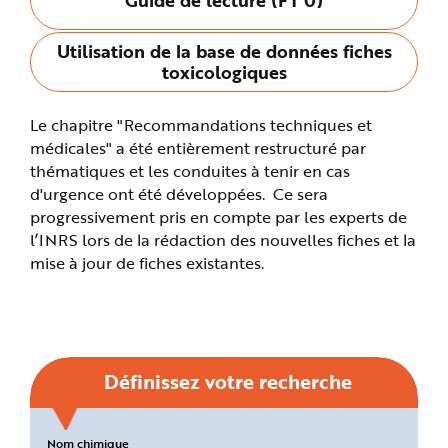
n
p
r
Utilisation de la base de données fiches
i
n
toxicologiques
c
i
p
a
Le chapitre "Recommandations techniques et
l
e
médicales" a été entièrement restructuré par
A
l
thématiques et les conduites à tenir en cas
l
d'urgence ont été développées. Ce sera
e
r
progressivement pris en compte par les experts de
a
u
l’INRS lors de la rédaction des nouvelles fiches et la
c
o
mise à jour de fiches existantes.
n
t
e
n
u
P
i
e
d
Définissez votre recherche
d
e
p
a
g
Critères
Nom chimique