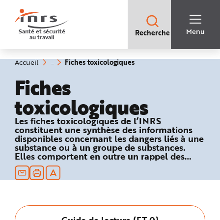
Accès
rapides
:
R
Recherche
e
Menu
Santé et sécurité
Recherche
rapide
c
au travail
:
h
e
r
c
(rubrique
Vous
Fiches toxicologiques
Accueil
h
êtes
sélectionnée)
e
ici
Fiches
r
:
a
p
toxicologiques
i
d
e
A
Les fiches toxicologiques de l’INRS
i
constituent une synthèse des informations
d
e
disponibles concernant les dangers liés à une
P
substance ou à un groupe de substances.
l
Elles comportent en outre un rappel des
a
n
textes réglementaires relatifs à la sécurité au
N
travail et des recommandations en matière
a
de prévention technique et médicale.
v
i
g
a
t
i
Guide de lecture (FT 0)
o