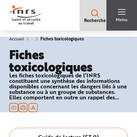
Accès
rapides
:
R
Recherche
e
Menu
Santé et sécurité
Recherche
rapide
c
au travail
:
h
e
r
c
(rubrique
Vous
Fiches toxicologiques
Accueil
h
êtes
sélectionnée)
e
ici
Fiches
r
:
a
p
toxicologiques
i
d
e
A
Les fiches toxicologiques de l’INRS
i
constituent une synthèse des informations
d
e
disponibles concernant les dangers liés à une
P
substance ou à un groupe de substances.
l
Elles comportent en outre un rappel des
a
n
textes réglementaires relatifs à la sécurité au
N
travail et des recommandations en matière
a
de prévention technique et médicale.
v
i
g
a
t
i
Guide de lecture (FT 0)
o