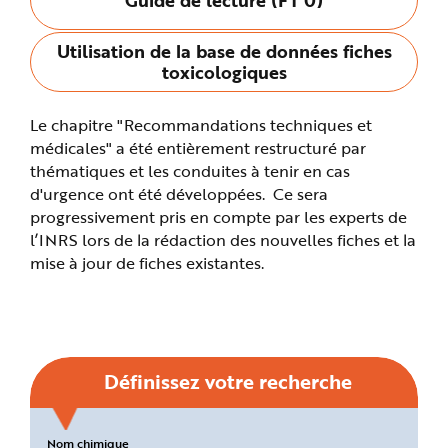
n
p
r
Utilisation de la base de données fiches
i
n
toxicologiques
c
i
p
a
Le chapitre "Recommandations techniques et
l
e
médicales" a été entièrement restructuré par
A
l
thématiques et les conduites à tenir en cas
l
d'urgence ont été développées. Ce sera
e
r
progressivement pris en compte par les experts de
a
u
l’INRS lors de la rédaction des nouvelles fiches et la
c
o
mise à jour de fiches existantes.
n
t
e
n
u
P
i
e
d
Définissez votre recherche
d
e
p
a
g
Critères
Nom chimique