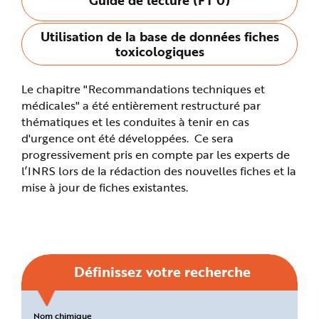
n
p
r
Utilisation de la base de données fiches
i
n
toxicologiques
c
i
p
a
Le chapitre "Recommandations techniques et
l
e
médicales" a été entièrement restructuré par
A
l
thématiques et les conduites à tenir en cas
l
d'urgence ont été développées. Ce sera
e
r
progressivement pris en compte par les experts de
a
u
l’INRS lors de la rédaction des nouvelles fiches et la
c
o
mise à jour de fiches existantes.
n
t
e
n
u
P
i
e
d
Définissez votre recherche
d
e
p
a
g
Critères
Nom chimique