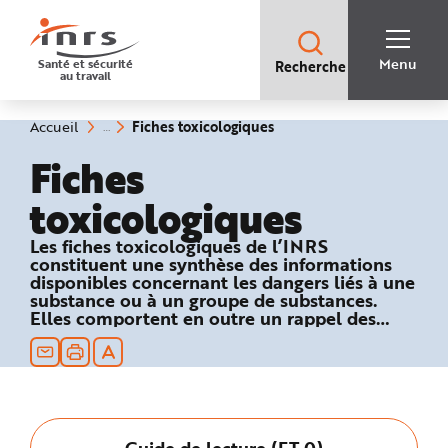
Accès
rapides
:
R
Recherche
e
Menu
Santé et sécurité
Recherche
rapide
c
au travail
:
h
e
r
c
(rubrique
Vous
Fiches toxicologiques
Accueil
h
êtes
sélectionnée)
e
ici
Fiches
r
:
a
p
toxicologiques
i
d
e
A
Les fiches toxicologiques de l’INRS
i
constituent une synthèse des informations
d
e
disponibles concernant les dangers liés à une
P
substance ou à un groupe de substances.
l
Elles comportent en outre un rappel des
a
n
textes réglementaires relatifs à la sécurité au
N
travail et des recommandations en matière
a
de prévention technique et médicale.
v
i
g
a
t
i
Guide de lecture (FT 0)
o