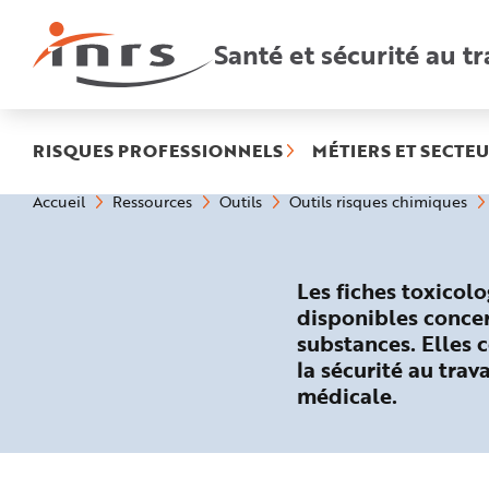
Accès
rapides
:
Santé et sécurité au tr
R
e
c
h
e
r
c
h
RISQUES PROFESSIONNELS
MÉTIERS ET SECTEU
e
r
a
Vous
Accueil
Ressources
Outils
Outils risques chimiques
p
êtes
i
ici
d
:
e
A
i
Les fiches toxicol
d
e
disponibles concer
P
l
substances. Elles 
a
n
la sécurité au tra
N
a
médicale.
v
i
g
a
t
i
o