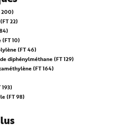
T 200)
(FT 22)
84)
 (FT 10)
olylène (FT 46)
 de diphénylméthane (FT 129)
xaméthylène (FT 164)
)
 193)
le (FT 98)
plus