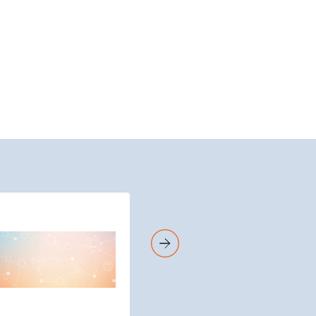
BASE DE DONNÉES
MétroPol