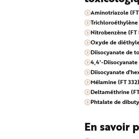
Aminotriazole (F
Trichloroéthylène 
Nitrobenzène (FT 
Oxyde de diéthyle
Diisocyanate de t
4,4'-Diisocyanate
Diisocyanate d'he
Mélamine (FT 332
Deltaméthrine (FT
Phtalate de dibuty
En savoir 