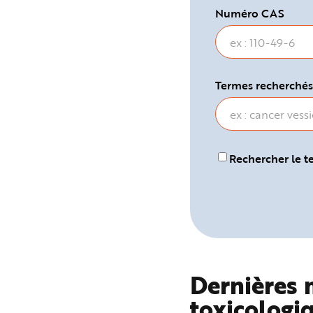
e
Numéro CAS
Termes
Termes recherchés
recherchés
Rechercher le 
Dernières m
toxicologi