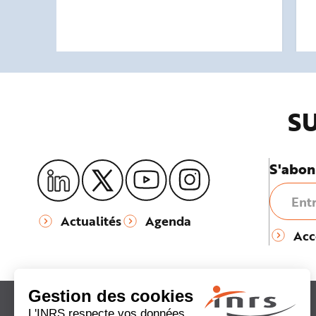
SU
S'abon
Actualités
Agenda
Acc