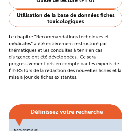
n
p
r
Utilisation de la base de données fiches
i
n
toxicologiques
c
i
p
a
Le chapitre "Recommandations techniques et
l
e
médicales" a été entièrement restructuré par
A
l
thématiques et les conduites à tenir en cas
l
d'urgence ont été développées. Ce sera
e
r
progressivement pris en compte par les experts de
a
u
l’INRS lors de la rédaction des nouvelles fiches et la
c
o
mise à jour de fiches existantes.
n
t
e
n
u
P
i
e
d
Définissez votre recherche
d
e
p
a
g
Critères
Nom chimique