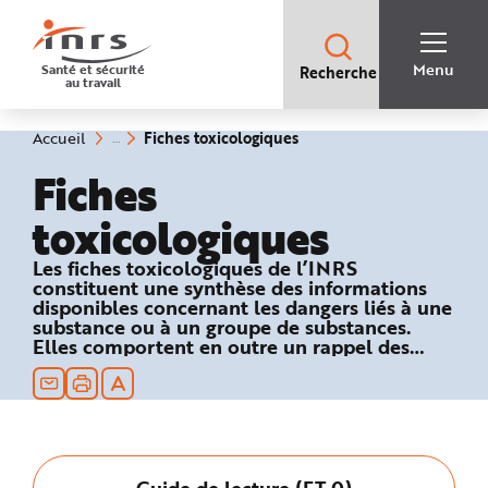
Accès
rapides
:
R
Recherche
e
Menu
Santé et sécurité
Recherche
rapide
c
au travail
:
h
e
r
c
(rubrique
Vous
Fiches toxicologiques
Accueil
h
êtes
sélectionnée)
e
ici
Fiches
r
:
a
p
toxicologiques
i
d
e
A
Les fiches toxicologiques de l’INRS
i
constituent une synthèse des informations
d
e
disponibles concernant les dangers liés à une
P
substance ou à un groupe de substances.
l
Elles comportent en outre un rappel des
a
n
textes réglementaires relatifs à la sécurité au
N
travail et des recommandations en matière
a
de prévention technique et médicale.
v
i
g
a
t
i
Guide de lecture (FT 0)
o