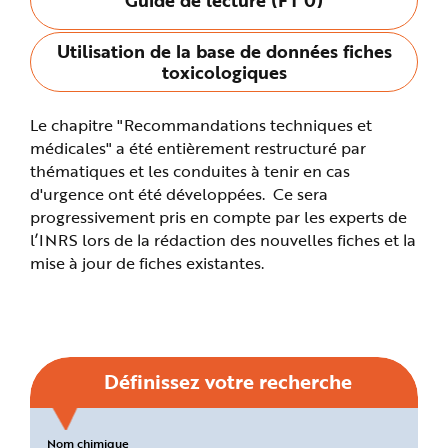
n
p
r
Utilisation de la base de données fiches
i
n
toxicologiques
c
i
p
a
Le chapitre "Recommandations techniques et
l
e
médicales" a été entièrement restructuré par
A
l
thématiques et les conduites à tenir en cas
l
d'urgence ont été développées. Ce sera
e
r
progressivement pris en compte par les experts de
a
u
l’INRS lors de la rédaction des nouvelles fiches et la
c
o
mise à jour de fiches existantes.
n
t
e
n
u
P
i
e
d
Définissez votre recherche
d
e
p
a
g
Critères
Nom chimique