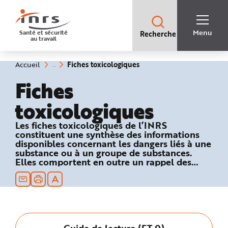
Accès
rapides
:
R
Recherche
e
Menu
Santé et sécurité
Recherche
rapide
c
au travail
:
h
e
r
c
(rubrique
Vous
Fiches toxicologiques
Accueil
h
êtes
sélectionnée)
e
ici
Fiches
r
:
a
p
toxicologiques
i
d
e
A
Les fiches toxicologiques de l’INRS
i
constituent une synthèse des informations
d
e
disponibles concernant les dangers liés à une
P
substance ou à un groupe de substances.
l
Elles comportent en outre un rappel des
a
n
textes réglementaires relatifs à la sécurité au
N
travail et des recommandations en matière
a
de prévention technique et médicale.
v
i
g
a
t
i
Guide de lecture (FT 0)
o