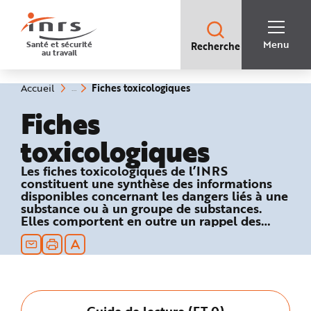
Accès
rapides
:
R
Recherche
e
Menu
Santé et sécurité
Recherche
rapide
c
au travail
:
h
e
r
c
(rubrique
Vous
Fiches toxicologiques
Accueil
h
êtes
sélectionnée)
e
ici
Fiches
r
:
a
p
toxicologiques
i
d
e
A
Les fiches toxicologiques de l’INRS
i
constituent une synthèse des informations
d
e
disponibles concernant les dangers liés à une
P
substance ou à un groupe de substances.
l
Elles comportent en outre un rappel des
a
n
textes réglementaires relatifs à la sécurité au
N
travail et des recommandations en matière
a
de prévention technique et médicale.
v
i
g
a
t
i
Guide de lecture (FT 0)
o