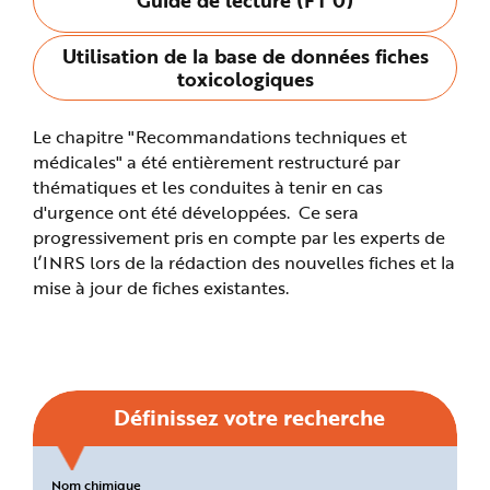
n
p
r
Utilisation de la base de données fiches
i
n
toxicologiques
c
i
p
a
Le chapitre "Recommandations techniques et
l
e
médicales" a été entièrement restructuré par
A
l
thématiques et les conduites à tenir en cas
l
d'urgence ont été développées. Ce sera
e
r
progressivement pris en compte par les experts de
a
u
l’INRS lors de la rédaction des nouvelles fiches et la
c
o
mise à jour de fiches existantes.
n
t
e
n
u
P
i
e
d
Définissez votre recherche
d
e
p
a
g
Critères
Nom chimique