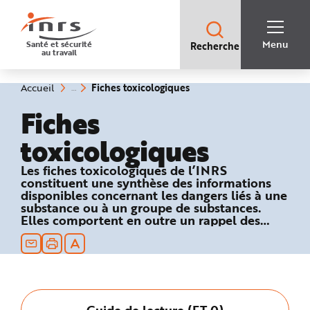
Accès
rapides
:
R
Recherche
e
Menu
Santé et sécurité
Recherche
rapide
c
au travail
:
h
e
r
c
(rubrique
Vous
Fiches toxicologiques
Accueil
h
êtes
sélectionnée)
e
ici
Fiches
r
:
a
p
toxicologiques
i
d
e
A
Les fiches toxicologiques de l’INRS
i
constituent une synthèse des informations
d
e
disponibles concernant les dangers liés à une
P
substance ou à un groupe de substances.
l
Elles comportent en outre un rappel des
a
n
textes réglementaires relatifs à la sécurité au
N
travail et des recommandations en matière
a
de prévention technique et médicale.
v
i
g
a
t
i
Guide de lecture (FT 0)
o