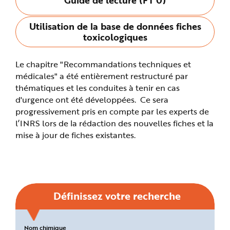
n
p
r
Utilisation de la base de données fiches
i
n
toxicologiques
c
i
p
a
Le chapitre "Recommandations techniques et
l
e
médicales" a été entièrement restructuré par
A
l
thématiques et les conduites à tenir en cas
l
d'urgence ont été développées. Ce sera
e
r
progressivement pris en compte par les experts de
a
u
l’INRS lors de la rédaction des nouvelles fiches et la
c
o
mise à jour de fiches existantes.
n
t
e
n
u
P
i
e
d
Définissez votre recherche
d
e
p
a
g
Critères
Nom chimique