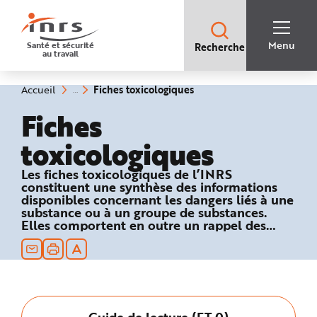
Accès
rapides
:
R
Recherche
e
Menu
Santé et sécurité
Recherche
rapide
c
au travail
:
h
e
r
c
(rubrique
Vous
Fiches toxicologiques
Accueil
h
êtes
sélectionnée)
e
ici
Fiches
r
:
a
p
toxicologiques
i
d
e
A
Les fiches toxicologiques de l’INRS
i
constituent une synthèse des informations
d
e
disponibles concernant les dangers liés à une
P
substance ou à un groupe de substances.
l
Elles comportent en outre un rappel des
a
n
textes réglementaires relatifs à la sécurité au
N
travail et des recommandations en matière
a
de prévention technique et médicale.
v
i
g
a
t
i
Guide de lecture (FT 0)
o