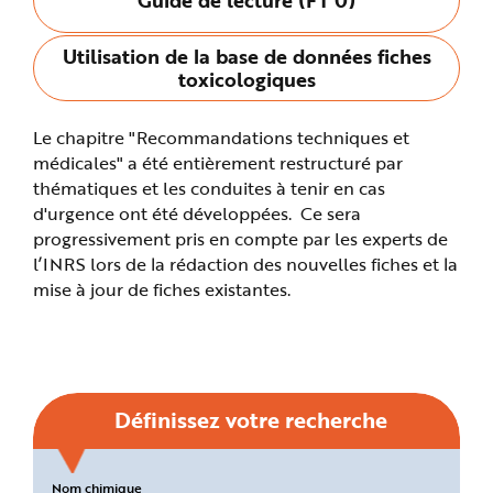
n
p
r
Utilisation de la base de données fiches
i
n
toxicologiques
c
i
p
a
Le chapitre "Recommandations techniques et
l
e
médicales" a été entièrement restructuré par
A
l
thématiques et les conduites à tenir en cas
l
d'urgence ont été développées. Ce sera
e
r
progressivement pris en compte par les experts de
a
u
l’INRS lors de la rédaction des nouvelles fiches et la
c
o
mise à jour de fiches existantes.
n
t
e
n
u
P
i
e
d
Définissez votre recherche
d
e
p
a
g
Critères
Nom chimique