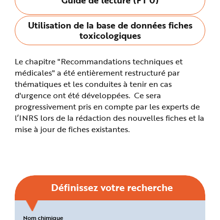
n
p
r
Utilisation de la base de données fiches
i
n
toxicologiques
c
i
p
a
Le chapitre "Recommandations techniques et
l
e
médicales" a été entièrement restructuré par
A
l
thématiques et les conduites à tenir en cas
l
d'urgence ont été développées. Ce sera
e
r
progressivement pris en compte par les experts de
a
u
l’INRS lors de la rédaction des nouvelles fiches et la
c
o
mise à jour de fiches existantes.
n
t
e
n
u
P
i
e
d
Définissez votre recherche
d
e
p
a
g
Critères
Nom chimique