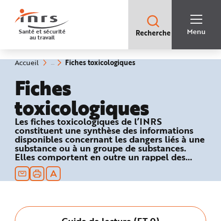
Accès
rapides
:
R
Recherche
e
Menu
Santé et sécurité
Recherche
rapide
c
au travail
:
h
e
r
c
(rubrique
Vous
Fiches toxicologiques
Accueil
h
êtes
sélectionnée)
e
ici
Fiches
r
:
a
p
toxicologiques
i
d
e
A
Les fiches toxicologiques de l’INRS
i
constituent une synthèse des informations
d
e
disponibles concernant les dangers liés à une
P
substance ou à un groupe de substances.
l
Elles comportent en outre un rappel des
a
n
textes réglementaires relatifs à la sécurité au
N
travail et des recommandations en matière
a
de prévention technique et médicale.
v
i
g
a
t
i
Guide de lecture (FT 0)
o