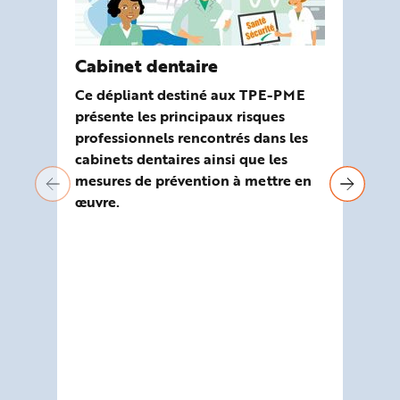
Cabinet dentaire
Ou
ri
Ce dépliant destiné aux TPE-PME
Ca
présente les principaux risques
professionnels rencontrés dans les
Ela
cabinets dentaires ainsi que les
Mal
mesures de prévention à mettre en
out
œuvre.
de 
ris