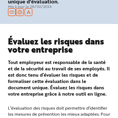
unique d'évaluation.
n
Mis à jour le 28/02/2024
p
r
i
n
c
i
p
a
l
e
Évaluez les risques dans
A
l
votre entreprise
l
e
r
a
Tout employeur est responsable de la santé
u
c
et de la sécurité au travail de ses employés. Il
o
n
est donc tenu d’évaluer les risques et de
t
e
formaliser cette évaluation dans le
n
u
document unique. Évaluez les risques dans
P
i
votre entreprise grâce à notre outil en ligne.
e
d
d
e
L’évaluation des risques doit permettre d’identifier
p
a
les mesures de prévention les mieux adaptées. Pour
g