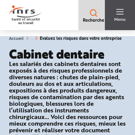
Accès
rapides
:
R
Recherche
e
Menu
Santé et sécurité
Recherche
rapide
c
au travail
:
h
e
r
c
(rubri
Vous
Evaluez les risques dans votre entreprise
Accueil
h
êtes
sélect
e
ici
Cabinet dentaire
r
:
a
p
i
: Évaluez les risques dans votre entre
Les salariés des cabinets dentaires sont
d
e
exposés à des risques professionnels de
A
diverses natures : chutes de plain-pied,
i
d
douleurs au dos et aux articulations,
e
P
expositions à des produits dangereux,
l
risques de contamination par des agents
a
n
biologiques, blessures lors de
N
a
l’utilisation des instruments
v
i
chirurgicaux… Voici des ressources pour
g
mieux comprendre ces risques, mieux les
a
t
prévenir et réaliser votre document
i
o