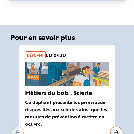
Pour en savoir plus
ED 6430
DÉPLIANT
OU
Métiers du bois : Scierie
Ou
ri
Ce dépliant présente les principaux
Mé
risques liés aux scieries ainsi que les
mesures de prévention à mettre en
Ela
oeuvre.
Mal
out