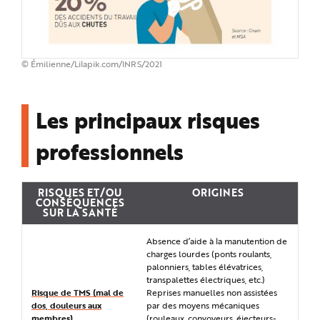
e
© Émilienne/Lilapik.com/INRS/2021
Les principaux risques
professionnels
RISQUES ET/OU
ORIGINES
CONSÉQUENCES
SUR LA SANTÉ
Absence d’aide à la manutention de
charges lourdes (ponts roulants,
palonniers, tables élévatrices,
transpalettes électriques, etc.)
Risque de TMS (mal de
Reprises manuelles non assistées
dos, douleurs aux
par des moyens mécaniques
membres)
(rouleaux, convoyeurs, éjecteurs-