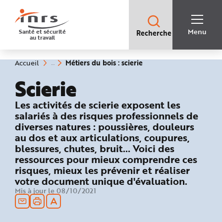
Accès
rapides
:
R
Recherche
e
Menu
Santé et sécurité
Recherche
rapide
c
au travail
:
h
e
r
c
(rubrique
Vous
Métiers du bois : scierie
Accueil
h
êtes
sélectionnée)
e
ici
Scierie
r
:
a
p
i
: Les risques du métier
Les activités de scierie exposent les
d
e
salariés à des risques professionnels de
A
diverses natures : poussières, douleurs
i
d
au dos et aux articulations, coupures,
e
P
blessures, chutes, bruit… Voici des
l
ressources pour mieux comprendre ces
a
n
risques, mieux les prévenir et réaliser
N
a
votre document unique d'évaluation.
v
i
Mis à jour le 08/10/2021
g
a
t
i
o