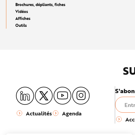
e
Brochures, dépliants, fiches
Vidéos
Affiches
Outils
SU
S'abon
Actualités
Agenda
Acc