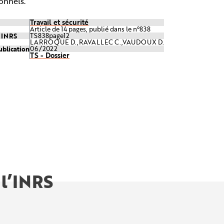
onnels.
Travail et sécurité
Article de 14 pages, publié dans le n°838
e INRS
TS838page12
LARROQUE D.,RAVALLEC C.,VAUDOUX D.
ublication
06/2022
TS - Dossier
 l’INRS