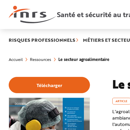
Accès
rapides
:
Santé et sécurité au tr
R
e
c
h
e
r
c
h
RISQUES PROFESSIONNELS
MÉTIERS ET SECTEU
e
r
a
Vous
p
êtes
i
(rubrique
Le secteur agroalimentaire
Accueil
Ressources
ici
d
sélectionn
:
e
A
i
d
Le 
e
Télécharger
P
l
a
n
N
ARTICLE
a
v
L'agroal
i
g
ambianc
a
t
l'automa
i
o