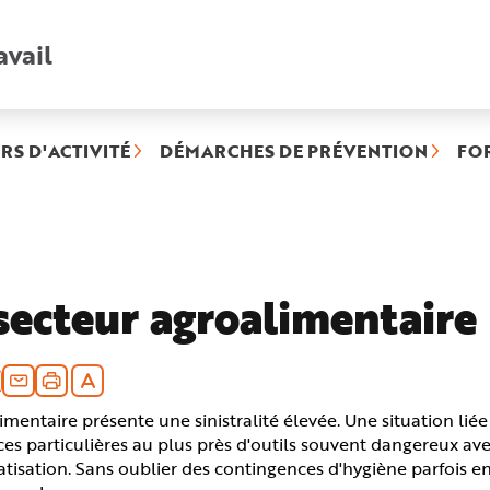
avail
Recherche
rapide
:
RS D'ACTIVITÉ
DÉMARCHES DE PRÉVENTION
FO
ée)
secteur agroalimentaire
imentaire présente une sinistralité élevée. Une situation lié
es particulières au plus près d'outils souvent dangereux av
tisation. Sans oublier des contingences d'hygiène parfois en