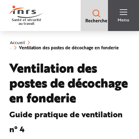
Accès
rapides
:
R
Recherche
e
Menu
Santé et sécurité
Recherche
rapide
c
au travail
:
h
e
Vous
r
êtes
c
ici
h
Accueil
:
e
(rubrique
Ventilation des postes de décochage en fonderie
r
sélection
a
p
Ventilation des
i
d
e
A
postes de décochage
i
d
e
P
en fonderie
l
a
n
N
a
Guide pratique de ventilation
v
i
g
n° 4
a
t
i
o