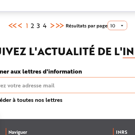
Page
1
2
3
4
Résultats par page
courante
:
IVEZ L'ACTUALITÉ DE L'
IN
ner aux lettres d'information
éder à toutes nos lettres
Naviguer
INRS