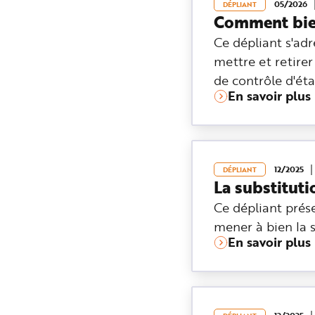
05/2026
DÉPLIANT
n
Comment bien 
p
r
i
Ce dépliant s'ad
n
c
mettre et retire
i
p
de contrôle d'éta
a
l
En savoir plus
e
A
l
l
e
r
a
u
12/2025
DÉPLIANT
c
La substitut
o
n
t
Ce dépliant prése
e
n
mener à bien la 
u
P
En savoir plus
i
e
d
d
e
p
a
g