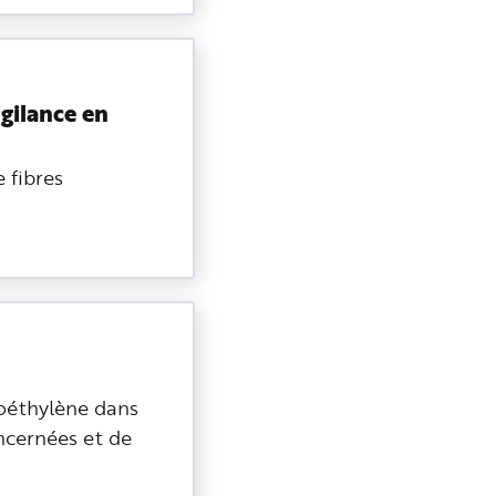
igilance en
e fibres
roéthylène dans
oncernées et de