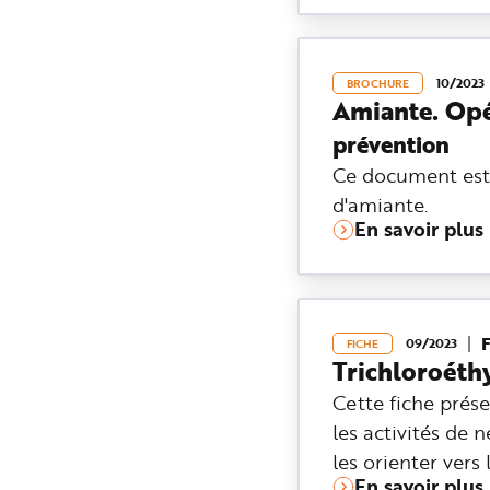
10/2023
BROCHURE
Amiante. Opé
prévention
Ce document est d
d'amiante.
En savoir plus
F
09/2023
FICHE
Trichloroéth
Cette fiche prése
les activités de 
les orienter vers
En savoir plus