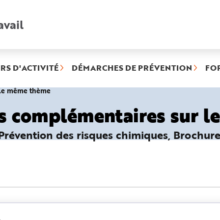
avail
Recherche
rapide
:
RS D'ACTIVITÉ
DÉMARCHES DE PRÉVENTION
FO
(rubrique
r le même thème
sélectionnée)
es complémentaires sur 
Prévention des risques chimiques, Brochures