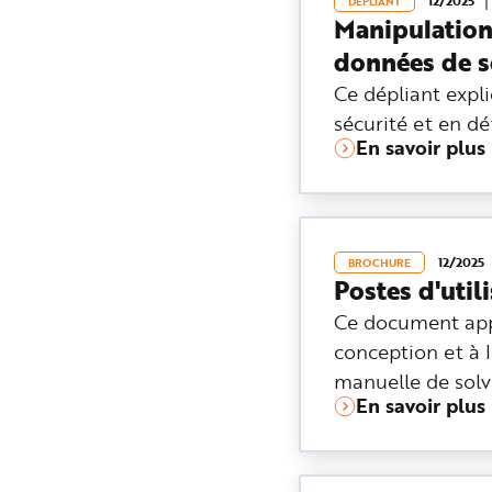
12/2025
DÉPLIANT
e
Manipulation
données de s
Ce dépliant expl
sécurité et en dét
En savoir plus
12/2025
BROCHURE
Postes d'util
Ce document appo
conception et à l
manuelle de solv
En savoir plus