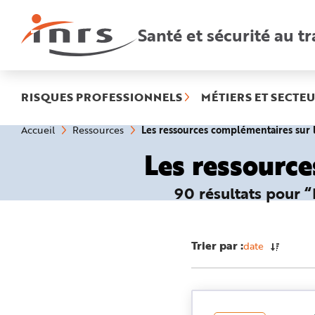
Accès
rapides
:
Santé et sécurité au tr
R
e
c
h
e
r
c
h
RISQUES PROFESSIONNELS
MÉTIERS ET SECTEU
e
r
a
Vous
Les ressources complémentaires su
Accueil
Ressources
p
êtes
i
ici
d
Les ressourc
:
e
A
i
d
90 résultats pour “
e
P
l
a
n
N
Trier par :
date
a
v
i
g
a
t
i
o