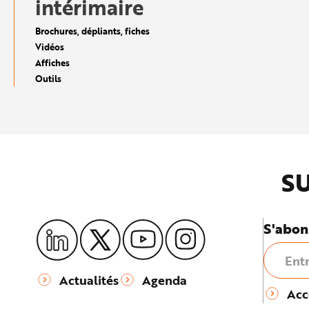
intérimaire
e
Brochures, dépliants, fiches
Vidéos
Affiches
Outils
SU
S'abon
Actualités
Agenda
Acc