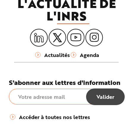
L'ACTUALITÉ DE
n
p
L'
INRS
r
i
n
c
i
p
a
l
e
A
l
Actualités
Agenda
l
e
r
a
u
c
o
S'abonner aux lettres d'information
n
t
e
n
u
P
i
e
d
d
Accéder à toutes nos lettres
e
p
a
g