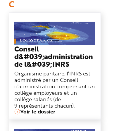
C
n
p
r
i
n
c
i
p
a
l
e
A
Conseil
l
l
d&#039;administration
e
r
de l&#039;INRS
a
u
c
Organisme paritaire, l’INRS est
o
administré par un Conseil
n
t
d'administration comprenant un
e
n
collège employeurs et un
u
collège salariés (de
P
i
9 représentants chacun).
e
d
Voir le dossier
d
e
p
a
g