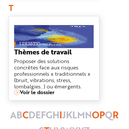
T
Thèmes de travail
Proposer des solutions
concrètes face aux risques
professionnels « traditionnels »
(bruit, vibrations, stress,
lombalgies…) ou émergents.
Voir le dossier
A
B
C
D
E
F
G
H
I
J
K
L
M
N
O
P
Q
R