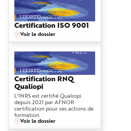
e
Certification ISO 9001
Voir le dossier
Certification RNQ
Qualiopi
L’INRS est certifié Qualiopi
depuis 2021 par AFNOR
certification pour ses actions de
formation.
Voir le dossier