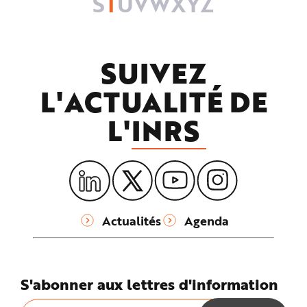
S
T
U
V
W
X
Y
Z
SUIVEZ
L'ACTUALITÉ DE
L'
INRS
Actualités
Agenda
S'abonner aux lettres d'information