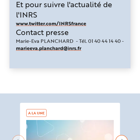
Et pour suivre l'actualité de
l'INRS
www.twitter.com/INRSfrance
Contact presse
Marie-Eva PLANCHARD
- Tél. 01 40 44 14 40 -
marieeva.planchard@inrs.fr
A LA UNE
AG