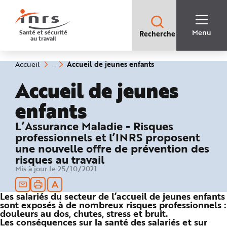
Accès
rapides
:
R
Recherche
e
Menu
Santé et sécurité
Recherche
rapide
c
au travail
:
h
e
r
c
(rubrique
Vous
Accueil de jeunes enfants
Accueil
h
êtes
sélectionnée)
e
ici
Accueil de jeunes
r
:
a
p
enfants
i
d
e
A
L’Assurance Maladie - Risques
i
professionnels et l’INRS proposent
d
e
une nouvelle offre de prévention des
P
l
risques au travail
a
n
Mis à jour le 25/10/2021
N
a
v
i
Les salariés du secteur de l’accueil de jeunes enfants
g
sont exposés à de nombreux risques professionnels :
a
douleurs au dos, chutes, stress et bruit.
t
i
Les conséquences sur la santé des salariés et sur
o