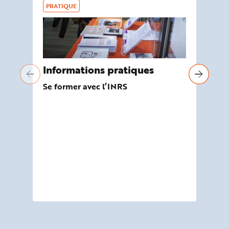
PRATIQUE
DO
Informations pratiques
Hô
Se former avec l’INRS
Exp
chi
psy
mu
Aut
per
éta