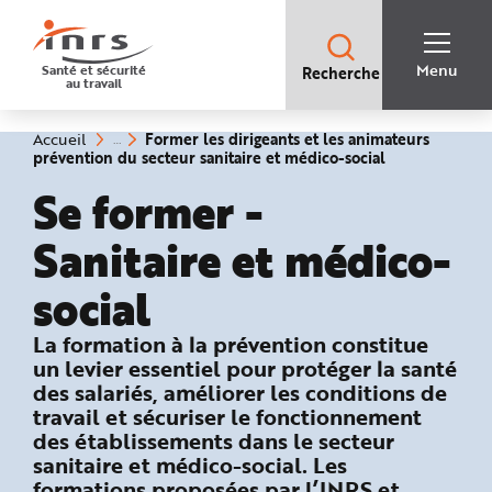
Accès
rapides
:
R
Recherche
e
Menu
Santé et sécurité
Recherche
rapide
c
au travail
:
h
e
r
c
Vous
Former les dirigeants et les animateurs
Accueil
h
êtes
(rubrique
prévention du secteur sanitaire et médico-social
e
ici
sélectionnée)
r
:
Se former -
a
p
i
d
Sanitaire et médico-
e
A
i
social
d
e
P
l
: Former les dirigeants et les animat
La formation à la prévention constitue
a
n
un levier essentiel pour protéger la santé
N
des salariés, améliorer les conditions de
a
v
travail et sécuriser le fonctionnement
i
g
des établissements dans le secteur
a
sanitaire et médico-social. Les
t
i
formations proposées par l’INRS et
o