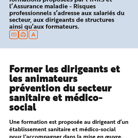
n
l’Assurance maladie - Risques
p
professionnels s’adresse aux salariés du
r
i
secteur, aux dirigeants de structures
n
c
ainsi qu’aux formateurs.
i
p
a
l
e
A
l
l
e
r
Former les dirigeants et
a
u
les animateurs
c
o
prévention du secteur
n
t
e
sanitaire et médico-
n
u
social
P
i
e
d
d
Une formation est proposée au dirigeant d’un
e
p
établissement sanitaire et médico-social
a
pour l'accompagner dans la mise en œuvre.
g