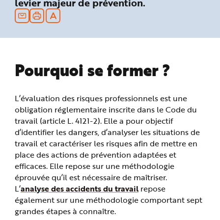
levier majeur de prévention.
n
p
r
i
n
c
i
p
a
Pourquoi se former ?
l
e
A
l
l
e
L’évaluation des risques professionnels est une
r
a
obligation réglementaire inscrite dans le Code du
u
travail (article L. 4121-2). Elle a pour objectif
c
o
d’identifier les dangers, d’analyser les situations de
n
t
travail et caractériser les risques afin de mettre en
e
n
place des actions de prévention adaptées et
u
efficaces. Elle repose sur une méthodologie
P
i
éprouvée qu’il est nécessaire de maîtriser.
e
d
L’
analyse des accidents du travail
repose
d
e
également sur une méthodologie comportant sept
p
grandes étapes à connaître.
a
g