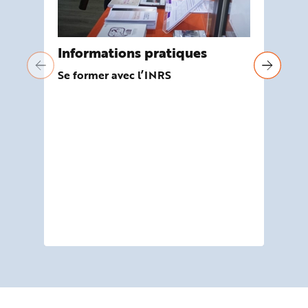
Informations pratiques
Év
pr
Se former avec l’INRS
L’é
pro
éta
pré
dép
d’i
les ri
de 