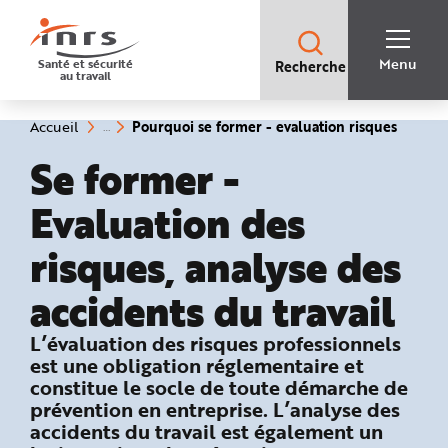
Accès
rapides
:
R
Recherche
e
Menu
Santé et sécurité
Recherche
rapide
c
au travail
:
h
e
r
c
(rubriq
Vous
Pourquoi se former - evaluation risques
Accueil
h
êtes
sélecti
e
ici
Se former -
r
:
a
p
i
Evaluation des
d
e
A
risques, analyse des
i
d
e
accidents du travail
P
l
a
n
: Pourquoi se former ?
L’évaluation des risques professionnels
N
a
est une obligation réglementaire et
v
i
constitue le socle de toute démarche de
g
prévention en entreprise. L’analyse des
a
t
accidents du travail est également un
i
o