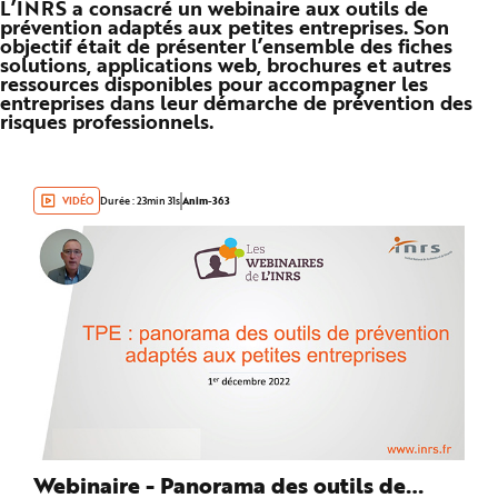
L’INRS a consacré un webinaire aux outils de
n
prévention adaptés aux petites entreprises. Son
p
objectif était de présenter l’ensemble des fiches
r
i
solutions, applications web, brochures et autres
n
ressources disponibles pour accompagner les
c
entreprises dans leur démarche de prévention des
i
p
risques professionnels.
a
l
e
A
l
l
VIDÉO
Durée : 23min 31s
Anim-363
e
r
a
u
c
o
n
t
e
n
u
P
i
e
d
d
e
p
a
Webinaire - Panorama des outils de
g