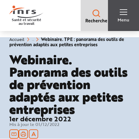
Accès
rapides
:
R
Recherche
e
Menu
Santé et sécurité
Recherche
rapide
c
au travail
:
h
e
r
c
Vous
Webinaire. TPE : panorama des outils de
Accueil
h
êtes
(rubrique
prévention adaptés aux petites entreprises
e
ici
sélectionnée)
r
:
Webinaire.
a
p
i
Panorama des outils
d
e
A
de prévention
i
d
e
adaptés aux petites
P
l
a
n
entreprises
N
a
v
1er décembre 2022
i
g
Mis à jour le 01/12/2022
a
t
i
o