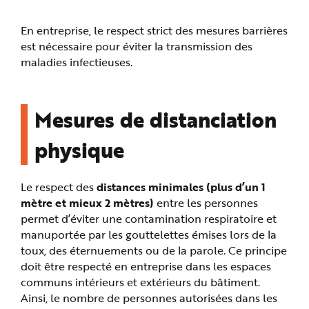
n
p
r
En entreprise, le respect strict des mesures barrières
i
n
est nécessaire pour éviter la transmission des
c
maladies infectieuses.
i
p
a
l
e
A
Mesures de distanciation
l
l
e
physique
r
a
u
c
o
Le respect des
distances minimales (plus d’un 1
n
t
mètre et mieux 2 mètres)
entre les personnes
e
n
permet d’éviter une contamination respiratoire et
u
P
manuportée par les gouttelettes émises lors de la
i
toux, des éternuements ou de la parole. Ce principe
e
d
doit être respecté en entreprise dans les espaces
d
e
communs intérieurs et extérieurs du bâtiment.
p
a
Ainsi, le nombre de personnes autorisées dans les
g