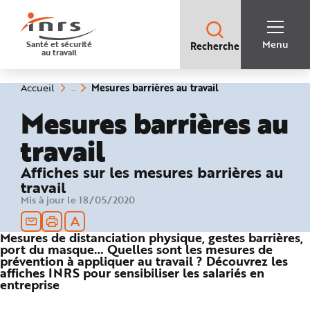
Accès
rapides
:
R
Recherche
e
Menu
Santé et sécurité
Recherche
rapide
c
au travail
:
h
e
r
c
(rubrique
Vous
Mesures barrières au travail
Accueil
h
êtes
sélectionnée)
e
ici
Mesures barrières au
r
:
a
p
travail
i
d
e
A
Affiches sur les mesures barrières au
i
travail
d
e
Mis à jour le 18/05/2020
P
l
a
n
Mesures de distanciation physique, gestes barrières,
N
a
port du masque… Quelles sont les mesures de
v
prévention à appliquer au travail ? Découvrez les
i
affiches INRS pour sensibiliser les salariés en
g
entreprise
a
t
i
o