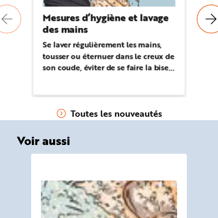
Mesures d’hygiène et lavage
Ma
des mains
re
bi
Se laver régulièrement les mains,
qu
tousser ou éternuer dans le creux de
De
son coude, éviter de se faire la bise
fr
ou de se serrer la main… Certains
ma
gestes simples permettent de limiter
et
les risques de contamination au
Toutes les nouveautés
travail.
Voir aussi