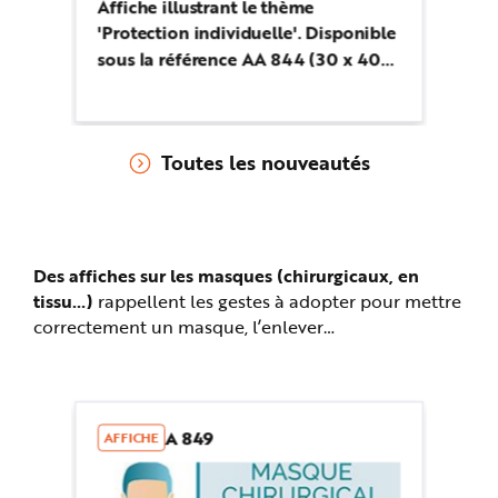
Affiche illustrant le thème
'Protection individuelle'. Disponible
Affiche i
sous la référence AA 844 (30 x 40
'P
cm)
so
cm
Toutes les nouveautés
Des affiches sur les masques (chirurgicaux, en
tissu…)
rappellent les gestes à adopter pour mettre
correctement un masque, l’enlever…
A 849
AFFICHE