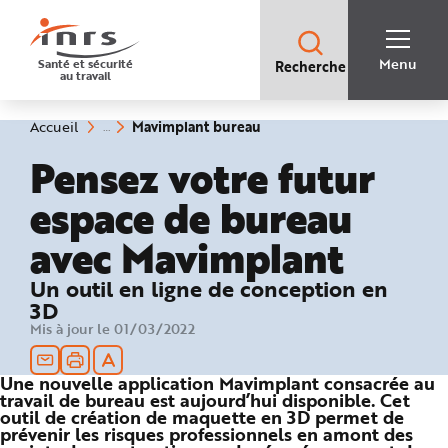
Accès
rapides
:
R
Recherche
e
Menu
Santé et sécurité
Recherche
rapide
c
au travail
:
h
e
r
c
(rubrique
Vous
Mavimplant bureau
Accueil
h
êtes
sélectionnée)
e
ici
Pensez votre futur
r
:
a
p
espace de bureau
i
d
e
avec Mavimplant
A
i
d
e
Un outil en ligne de conception en
P
3D
l
a
Mis à jour le 01/03/2022
n
N
a
v
Une nouvelle application Mavimplant consacrée au
i
g
travail de bureau est aujourd’hui disponible. Cet
a
outil de création de maquette en 3D permet de
t
prévenir les risques professionnels en amont des
i
o