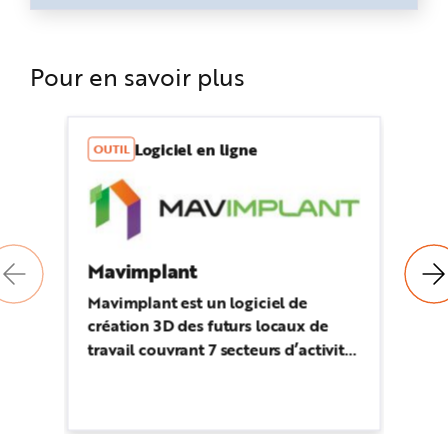
Pour en savoir plus
Logiciel en ligne
OUTIL
B
Mavimplant
Co
si
Mavimplant est un logiciel de
création 3D des futurs locaux de
Ce
travail couvrant 7 secteurs d’activités
me
: boulangerie – pâtisserie - glacerie,
d'
l’entretien et réparation
la
automobile, carrosserie industrielle,
él
logistique, hôtellerie, restauration
co