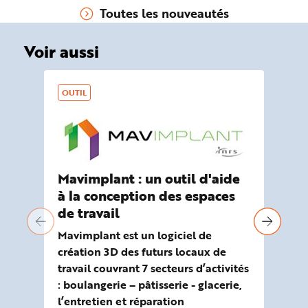
Toutes les nouveautés
et travail de bureau.
de
tr
pr
Voir aussi
OUTIL
Mavimplant : un outil d'aide
We
à la conception des espaces
in
de travail
co
tr
Mavimplant est un logiciel de
création 3D des futurs locaux de
13 
travail couvrant 7 secteurs d’activités
: boulangerie – pâtisserie - glacerie,
l’entretien et réparation