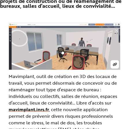
projets de construction ou de réaménagement de
n
bureaux, salles d’accueil, lieux de convivialité…
p
r
i
n
c
i
p
a
l
e
A
l
l
e
r
a
u
c
o
Mavimplant, outil de création en 3D des locaux de
n
travail, vous permet désormais de concevoir ou de
t
e
réaménager tout type d’espace de bureau :
n
u
individuels ou collectifs, salles de réunion, espaces
P
i
d’accueil, lieux de convivialité… Libre d’accès sur
e
d
mavimplant.inrs.fr
, cette nouvelle application
d
permet de prévenir divers risques professionnels
e
p
comme le stress, le mal de dos, les troubles
a
g