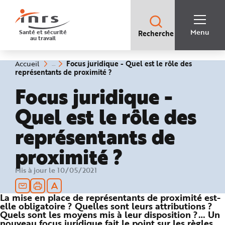
Accès
rapides
:
R
Recherche
e
Menu
Santé et sécurité
Recherche
rapide
c
au travail
:
h
e
r
c
Vous
Focus juridique - Quel est le rôle des
Accueil
h
êtes
(rubrique
représentants de proximité ?
e
ici
sélectionnée)
r
:
Focus juridique -
a
p
i
Quel est le rôle des
d
e
A
représentants de
i
d
e
proximité ?
P
l
a
n
Mis à jour le 10/05/2021
N
a
v
i
La mise en place de représentants de proximité est-
g
elle obligatoire ? Quelles sont leurs attributions ?
a
t
Quels sont les moyens mis à leur disposition ?… Un
i
nouveau focus juridique fait le point sur les règles
o