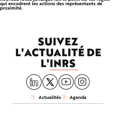
qui encadrent les actions des représentants de
n
p
proximité.
r
i
n
c
i
p
a
l
SUIVEZ
e
A
l
l
L'ACTUALITÉ DE
e
r
a
L'
INRS
u
c
o
n
t
e
n
u
P
i
e
Actualités
Agenda
d
d
e
p
a
g