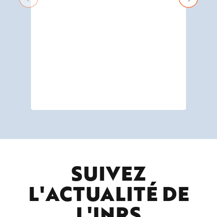
pré
che
des
(ex
for
SUIVEZ
L'ACTUALITÉ DE
L'
INRS