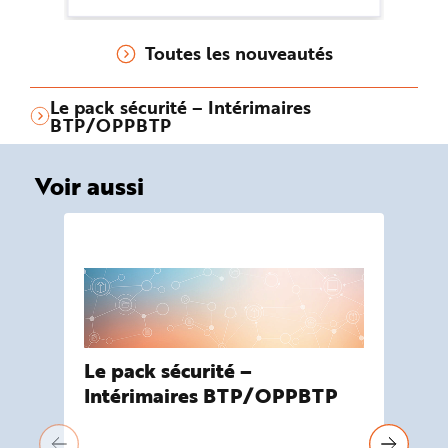
ac
des dispositions réglementaires
d'
(exécution de la mission,
Toutes les nouveautés
po
formations, suivi médical…).
te
pr
Le pack sécurité – Intérimaires
BTP/OPPBTP
av
l'
Voir aussi
Le pack sécurité –
Sa
Intérimaires BTP/OPPBTP
tr
Poi