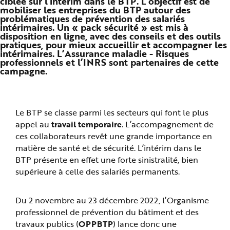
ciblée sur l’intérim dans le BTP. L’objectif est de
n
mobiliser les entreprises du BTP autour des
p
problématiques de prévention des salariés
r
intérimaires. Un « pack sécurité » est mis à
i
n
disposition en ligne, avec des conseils et des outils
c
pratiques, pour mieux accueillir et accompagner les
i
intérimaires. L’Assurance maladie - Risques
p
a
professionnels et l’INRS sont partenaires de cette
l
campagne.
e
A
l
l
e
r
Le BTP se classe parmi les secteurs qui font le plus
a
u
appel au
travail temporaire
. L’accompagnement de
c
o
ces collaborateurs revêt une grande importance en
n
t
matière de santé et de sécurité. L’intérim dans le
e
BTP présente en effet une forte sinistralité, bien
n
u
supérieure à celle des salariés permanents.
P
i
e
d
Du 2 novembre au 23 décembre 2022, l’Organisme
d
e
professionnel de prévention du bâtiment et des
p
a
travaux publics (
OPPBTP
) lance donc une
g