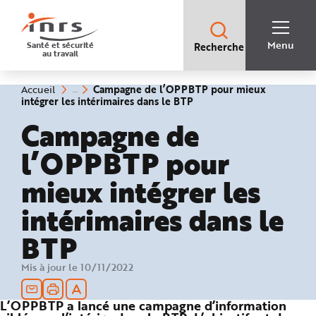
Accès
rapides
:
R
Recherche
e
Menu
Santé et sécurité
Recherche
rapide
c
au travail
:
h
e
r
c
Vous
Campagne de l’OPPBTP pour mieux
Accueil
h
êtes
(rubrique
intégrer les intérimaires dans le BTP
e
ici
sélectionnée)
r
:
Campagne de
a
p
i
l’OPPBTP pour
d
e
A
mieux intégrer les
i
d
e
intérimaires dans le
P
l
a
n
BTP
N
a
v
Mis à jour le 10/11/2022
i
g
a
t
L’OPPBTP a lancé une campagne d’information
i
o