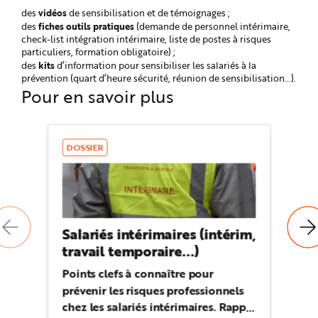
vidéos
des
de sensibilisation et de témoignages ;
fiches outils pratiques
des
(demande de personnel intérimaire,
check-list intégration intérimaire, liste de postes à risques
particuliers, formation obligatoire) ;
kits
des
d’information pour sensibiliser les salariés à la
prévention (quart d’heure sécurité, réunion de sensibilisation…).
Pour en savoir plus
DOSSIER
D
Salariés intérimaires (intérim,
N
travail temporaire...)
Le
po
Points clefs à connaître pour
em
prévenir les risques professionnels
in
chez les salariés intérimaires. Rappel