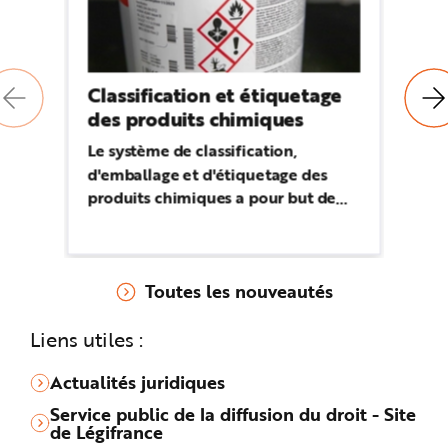
Classification et étiquetage
Or
des produits chimiques
pr
tr
Le système de classification,
d'emballage et d'étiquetage des
Le
produits chimiques a pour but de
sa
protéger des travailleurs, les
mi
consommateurs et l'environnement
em
contre les risques liés aux produits
re
Toutes les nouveautés
chimiques. L'étiquetage est la
al
première information fournie à
tra
Liens utiles :
l'utilisateur sur leurs dangers et sur
Co
les précautions à prendre lors de
l’
Actualités juridiques
leur utilisation.
d’
Service public de la diffusion du droit - Site
de Légifrance