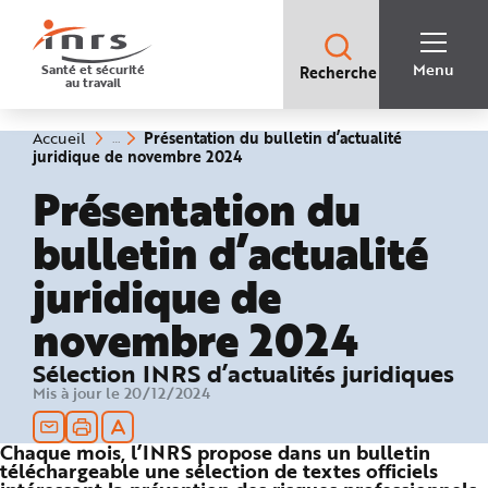
Accès
rapides
:
R
Recherche
e
Menu
Santé et sécurité
Recherche
rapide
c
au travail
:
h
e
r
c
Vous
Présentation du bulletin d’actualité
Accueil
h
êtes
(rubrique
juridique de novembre 2024
e
ici
sélectionnée)
r
:
Présentation du
a
p
i
bulletin d’actualité
d
e
A
juridique de
i
d
e
novembre 2024
P
l
a
n
Sélection INRS d’actualités juridiques
N
a
Mis à jour le 20/12/2024
v
i
g
a
Chaque mois, l’INRS propose dans un bulletin
t
téléchargeable une sélection de textes officiels
i
o