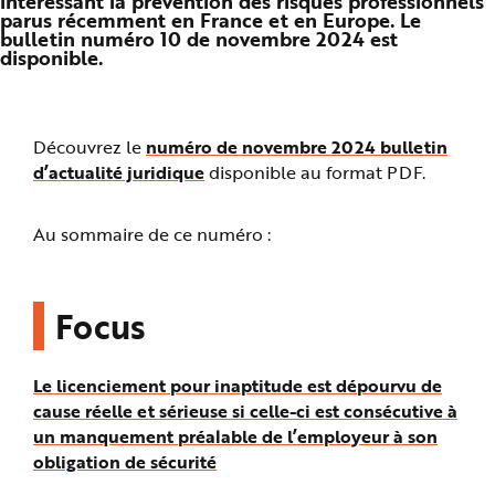
intéressant la prévention des risques professionnels
n
parus récemment en France et en Europe. Le
p
bulletin numéro 10 de novembre 2024 est
r
disponible.
i
n
c
i
p
a
l
Découvrez le
numéro de novembre 2024 bulletin
e
d’actualité juridique
disponible au format PDF.
A
l
l
e
r
Au sommaire de ce numéro :
a
u
c
o
n
Focus
t
e
n
u
P
Le licenciement pour inaptitude est dépourvu de
i
e
cause réelle et sérieuse si celle-ci est consécutive à
d
d
un manquement préalable de l’employeur à son
e
p
obligation de sécurité
a
g