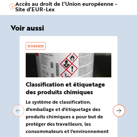
Accès au droit de l'Union européenne -
Site d’EUR-Lex
Voir aussi
DOSSIER
Classification et étiquetage
Or
des produits chimiques
pr
tr
Le système de classification,
d'emballage et d'étiquetage des
Les
produits chimiques a pour but de
san
protéger des travailleurs, les
mis
consommateurs et l'environnement
emp