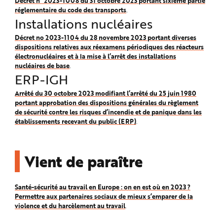
Décret n° 2023-1008 du 31 octobre 2023 portant sixième partie
réglementaire du code des transports
.
Installations nucléaires
Décret no 2023-1104 du 28 novembre 2023 portant diverses
dispositions relatives aux réexamens périodiques des réacteurs
électronucléaires et à la mise à l’arrêt des installations
nucléaires de base
.
ERP-IGH
Arrêté du 30 octobre 2023 modifiant l’arrêté du 25 juin 1980
portant approbation des dispositions générales du règlement
de sécurité contre les risques d’incendie et de panique dans les
établissements recevant du public (ERP)
.
Vient de paraître
Santé-sécurité au travail en Europe : on en est où en 2023 ?
Permettre aux partenaires sociaux de mieux s’emparer de la
violence et du harcèlement au travail
.