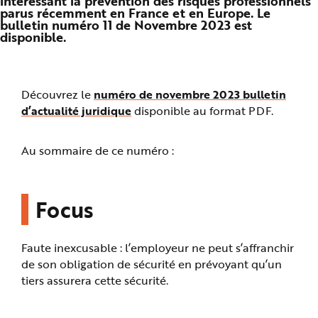
intéressant la prévention des risques professionnels
n
parus récemment en France et en Europe. Le
p
bulletin numéro 11 de Novembre 2023 est
r
disponible.
i
n
c
i
p
a
l
Découvrez le
numéro de novembre 2023 bulletin
e
d’actualité juridique
disponible au format PDF.
A
l
l
e
r
Au sommaire de ce numéro :
a
u
c
o
n
Focus
t
e
n
u
P
Faute inexcusable : l’employeur ne peut s’affranchir
i
e
de son obligation de sécurité en prévoyant qu’un
d
d
tiers assurera cette sécurité.
e
p
a
g