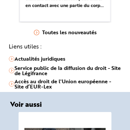
en contact avec une partie du corps
pe
humain et provoquer une blessure
po
ou qu’une partie du corps humain
pr
en mouvement peut entrer en
ro
Toutes les nouveautés
contact avec un élément matériel.
pl
Liens utiles :
Actualités juridiques
Service public de la diffusion du droit - Site
de Légifrance
Accès au droit de l'Union européenne -
Site d’EUR-Lex
Voir aussi
DO