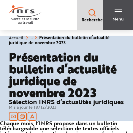
Accès
rapides
:
R
Recherche
e
Menu
Santé et sécurité
Recherche
rapide
c
au travail
:
h
e
r
c
Vous
Présentation du bulletin d’actualité
Accueil
h
êtes
(rubrique
juridique de novembre 2023
e
ici
sélectionnée)
r
:
Présentation du
a
p
i
bulletin d’actualité
d
e
A
juridique de
i
d
e
novembre 2023
P
l
a
n
Sélection INRS d’actualités juridiques
N
a
Mis à jour le 18/12/2023
v
i
g
a
Chaque mois, l’INRS propose dans un bulletin
t
téléchargeable une sélection de textes officiels
i
o