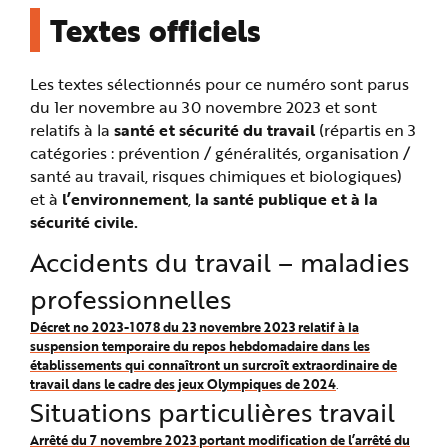
e
Textes officiels
Les textes sélectionnés pour ce numéro sont parus
du 1er novembre au 30 novembre 2023 et sont
relatifs à la
santé et sécurité du travail
(répartis en 3
catégories : prévention / généralités, organisation /
santé au travail, risques chimiques et biologiques)
et à
l’environnement
,
la santé publique et à la
sécurité civile.
Accidents du travail – maladies
professionnelles
Décret no 2023-1078 du 23 novembre 2023 relatif à la
suspension temporaire du repos hebdomadaire dans les
établissements qui connaîtront un surcroît extraordinaire de
travail dans le cadre des jeux Olympiques de 2024
.
Situations particulières travail
Arrêté du 7 novembre 2023 portant modification de l’arrêté du