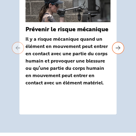
Prévenir le risque mécanique
Pr
bi
Il y a risque mécanique quand un
élément en mouvement peut entrer
Vir
en contact avec une partie du corps
peu
humain et provoquer une blessure
pou
ou qu’une partie du corps humain
pré
en mouvement peut entrer en
rom
contact avec un élément matériel.
plu