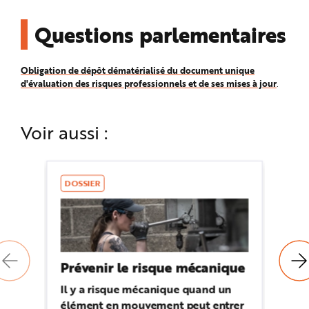
Questions parlementaires
Obligation de dépôt dématérialisé du document unique
d'évaluation des risques professionnels et de ses mises à jour
.
Voir aussi :
DOSSIER
D
Prévenir le risque mécanique
Pr
bi
Il y a risque mécanique quand un
élément en mouvement peut entrer
Vi