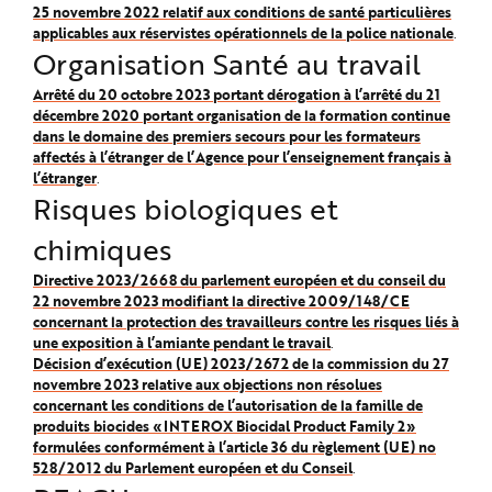
25 novembre 2022 relatif aux conditions de santé particulières
applicables aux réservistes opérationnels de la police nationale
.
Organisation Santé au travail
Arrêté du 20 octobre 2023 portant dérogation à l’arrêté du 21
décembre 2020 portant organisation de la formation continue
dans le domaine des premiers secours pour les formateurs
affectés à l’étranger de l’Agence pour l’enseignement français à
l’étranger
.
Risques biologiques et
chimiques
Directive 2023/2668 du parlement européen et du conseil du
22 novembre 2023 modifiant la directive 2009/148/CE
concernant la protection des travailleurs contre les risques liés à
une exposition à l’amiante pendant le travail
.
Décision d’exécution (UE) 2023/2672 de la commission du 27
novembre 2023 relative aux objections non résolues
concernant les conditions de l’autorisation de la famille de
produits biocides «INTEROX Biocidal Product Family 2»
formulées conformément à l’article 36 du règlement (UE) no
528/2012 du Parlement européen et du Conseil
.