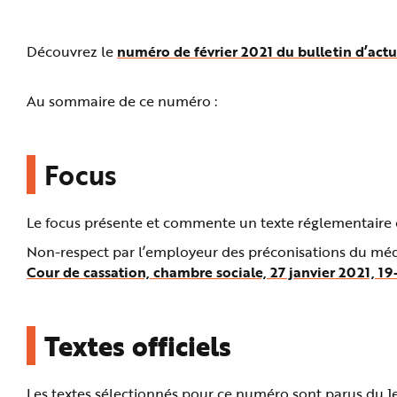
n
p
r
i
Découvrez le
numéro de février 2021 du bulletin d’actu
n
c
i
p
Au sommaire de ce numéro :
a
l
e
A
l
l
Focus
e
r
a
u
c
Le focus présente et commente un texte réglementaire o
o
n
Non-respect par l’employeur des préconisations du méd
t
e
Cour de cassation, chambre sociale, 27 janvier 2021, 19
n
u
P
i
e
d
Textes officiels
d
e
p
a
g
Les textes sélectionnés pour ce numéro sont parus du 1er fé