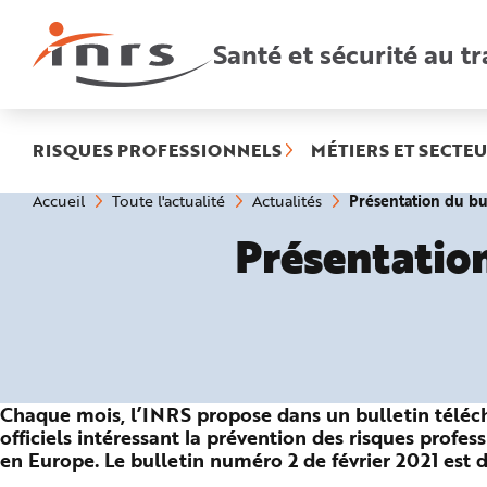
Accès
rapides
:
Santé et sécurité au tr
R
e
c
h
e
r
c
h
RISQUES PROFESSIONNELS
MÉTIERS ET SECTEU
e
r
a
Vous
Présentation du bul
Accueil
Toute l'actualité
Actualités
p
êtes
i
ici
d
Présentation
:
e
A
i
d
e
P
l
a
n
N
a
v
Chaque mois, l’INRS propose dans un bulletin téléc
i
g
officiels intéressant la prévention des risques prof
a
en Europe. Le bulletin numéro 2 de février 2021 est d
t
i
o