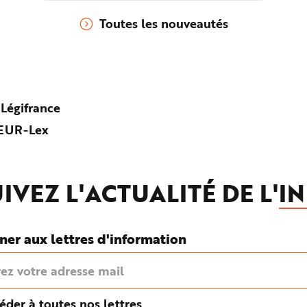
afin d’éviter toute altération de la
Toutes les nouveautés
santé des travailleurs du fait de leur
travail.
 Légifrance
d’EUR-Lex
IVEZ L'ACTUALITÉ DE L'
IN
ner aux lettres d'information
éder à toutes nos lettres