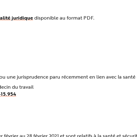
alité juridique
disponible au format PDF.
u une jurisprudence paru récemment en lien avec la santé et
ecin du travail
-15.954
vrier au 28 février 2021 et sont relatifs à la santé et sécurit