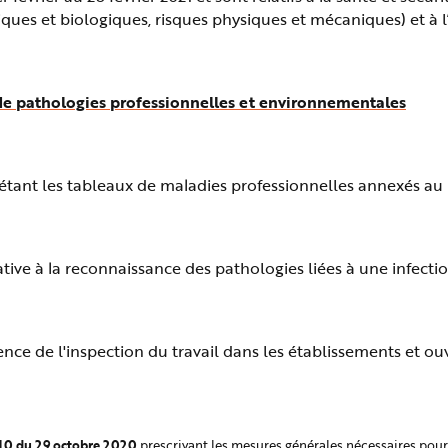
miques et biologiques, risques physiques et mécaniques) et à l
x de pathologies professionnelles et environnementales
étant les tableaux de maladies professionnelles annexés au l
ative à la reconnaissance des pathologies liées à une infec
tence de l'inspection du travail dans les établissements e
310 du 29 octobre 2020
prescrivant les mesures générales nécessaires pour 