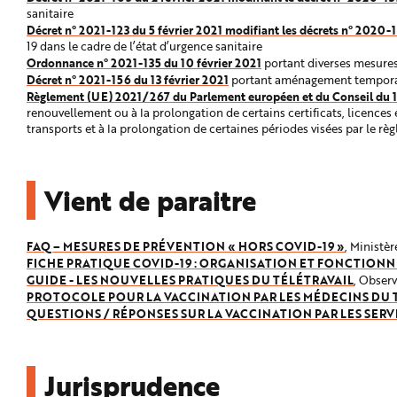
sanitaire
Décret n° 2021-123 du 5 février 2021 modifiant les décrets n° 202
19 dans le cadre de l’état d’urgence sanitaire
Ordonnance n° 2021-135 du 10 février 2021
portant diverses mesures
Décret n° 2021-156 du 13 février 2021
portant aménagement temporaire
Règlement (UE) 2021/267 du Parlement européen et du Conseil du 1
renouvellement ou à la prolongation de certains certificats, licences
transports et à la prolongation de certaines périodes visées par le 
Vient de paraitre
FAQ – MESURES DE PRÉVENTION « HORS COVID-19 »
, Ministèr
FICHE PRATIQUE COVID-19 : ORGANISATION ET FONCTION
GUIDE - LES NOUVELLES PRATIQUES DU TÉLÉTRAVAIL
, Observ
PROTOCOLE POUR LA VACCINATION PAR LES MÉDECINS DU 
QUESTIONS / RÉPONSES SUR LA VACCINATION PAR LES SERVI
Jurisprudence