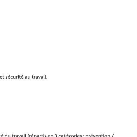
 sécurité au travail.
é du travail (répartis en 3 catégories : prévention /