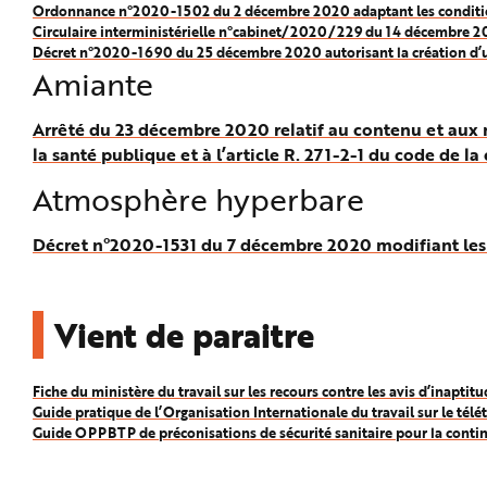
Ordonnance n°2020-1502 du 2 décembre 2020 adaptant les conditions d
Circulaire interministérielle n°cabinet/2020/229 du 14 décembre 202
Décret n°2020-1690 du 25 décembre 2020 autorisant la création d’un 
Amiante
Arrêté du 23 décembre 2020 relatif au contenu et aux m
la santé publique et à l’article R. 271-2-1 du code de la
Atmosphère hyperbare
Décret n°2020-1531 du 7 décembre 2020 modifiant les di
Vient de paraitre
Fiche du ministère du travail sur les recours contre les avis d’inaptit
Guide pratique de l’Organisation Internationale du travail sur le té
Guide OPPBTP de préconisations de sécurité sanitaire pour la continu