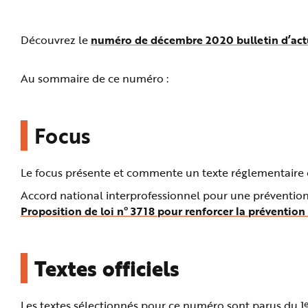
n
p
r
i
Découvrez le
numéro de décembre 2020 bulletin d’actu
n
c
i
p
Au sommaire de ce numéro :
a
l
e
A
l
l
Focus
e
r
a
u
c
Le focus présente et commente un texte réglementaire o
o
n
Accord national interprofessionnel pour une prévention 
t
e
Proposition de loi n° 3718 pour renforcer la prévention
n
u
P
i
e
d
Textes officiels
d
e
p
a
e
g
Les textes sélectionnés pour ce numéro sont parus du 1