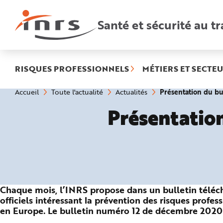
Accès
rapides
:
Santé et sécurité au tr
R
e
c
h
e
r
c
h
RISQUES PROFESSIONNELS
MÉTIERS ET SECTEU
e
r
a
Vous
Présentation du bu
Accueil
Toute l'actualité
Actualités
p
êtes
i
ici
d
Présentation
:
e
A
i
d
e
P
l
a
n
N
a
v
Chaque mois, l’INRS propose dans un bulletin téléc
i
g
officiels intéressant la prévention des risques prof
a
en Europe. Le bulletin numéro 12 de décembre 2020 
t
i
o