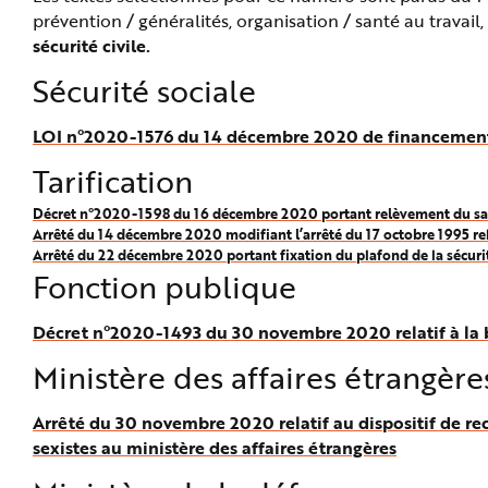
e
prévention / généralités, organisation / santé au travai
sécurité civile.
Sécurité sociale
LOI n°2020-1576 du 14 décembre 2020 de financement d
Tarification
Décret n°2020-1598 du 16 décembre 2020 portant relèvement du sa
Arrêté du 14 décembre 2020 modifiant l’arrêté du 17 octobre 1995 relat
Arrêté du 22 décembre 2020 portant fixation du plafond de la sécuri
Fonction publique
Décret n°2020-1493 du 30 novembre 2020 relatif à la b
Ministère des affaires étrangère
Arrêté du 30 novembre 2020 relatif au dispositif de re
sexistes au ministère des affaires étrangères