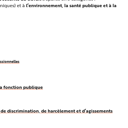
aniques) et à
l’environnement, la santé publique et à la
essionnelles
la fonction publique
, de discrimination, de harcèlement et d’agissements