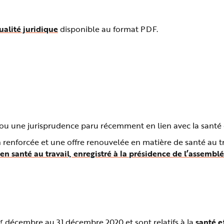
alité juridique
disponible au format PDF.
u une jurisprudence paru récemment en lien avec la santé et
renforcée et une offre renouvelée en matière de santé au tra
 en santé au travail, enregistré à la présidence de l’assem
r
décembre au 31 décembre 2020 et sont relatifs à la
santé et