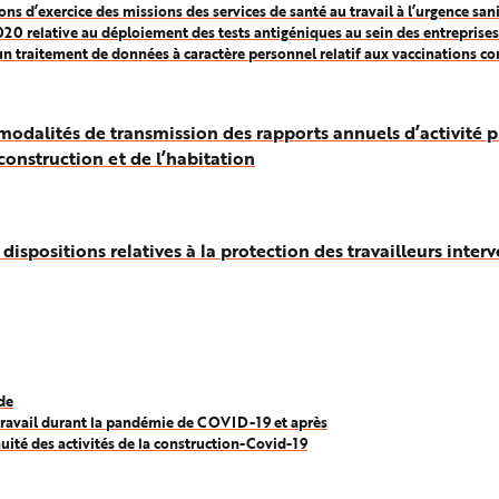
’exercice des missions des services de santé au travail à l’urgence sani
0 relative au déploiement des tests antigéniques au sein des entreprises
traitement de données à caractère personnel relatif aux vaccinations con
odalités de transmission des rapports annuels d’activité pr
 construction et de l’habitation
spositions relatives à la protection des travailleurs inte
ude
létravail durant la pandémie de COVID-19 et après
ité des activités de la construction-Covid-19