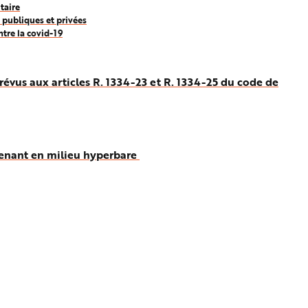
taire
 publiques et privées
tre la covid-19
évus aux articles R. 1334-23 et R. 1334-25 du code de
rvenant en milieu hyperbare