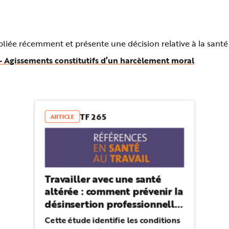
iée récemment et présente une décision relative à la santé e
– Agissements constitutifs d’un harcèlement moral
TF 265
ARTICLE
Travailler avec une santé
altérée : comment prévenir la
désinsertion professionnelle
?
Cette étude identifie les conditions