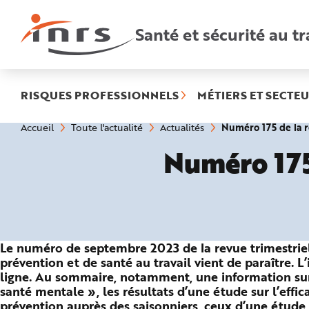
Accès
rapides
:
Santé et sécurité au tr
R
e
c
h
e
r
c
h
RISQUES PROFESSIONNELS
MÉTIERS ET SECTEU
e
r
a
Vous
Numéro 175 de la r
Accueil
Toute l'actualité
Actualités
p
êtes
i
ici
d
Numéro 175
:
e
A
i
d
e
P
l
a
n
N
Le numéro de septembre 2023 de la revue trimestriel
a
v
prévention et de santé au travail vient de paraître. 
i
g
ligne. Au sommaire, notamment, une information sur
a
santé mentale », les résultats d’une étude sur l’effi
t
i
prévention auprès des saisonniers, ceux d’une étude s
o