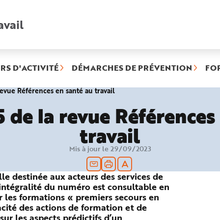
avail
Recherche
rapide
:
RS D'ACTIVITÉ
DÉMARCHES DE PRÉVENTION
FO
(rubrique
evue Références en santé au travail
sélectionnée)
 de la revue Références 
travail
Mis à jour le 29/09/2023
le destinée aux acteurs des services de
L’intégralité du numéro est consultable en
 les formations « premiers secours en
cacité des actions de formation et de
ur les aspects prédictifs d’un