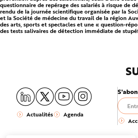
n
questionnaire de repérage des salariés à risque de d
p
rendu de la journée scientifique organisée par la Soc
r
i
et la Société de médecine du travail de la région 
n
des arts, sports et spectacles et une « question-rép
c
i
des tests salivaires de détection immédiate de stupéf
p
a
l
e
A
l
l
e
r
SU
a
u
c
o
n
t
S'abon
e
n
u
P
i
e
Actualités
Agenda
d
Acc
d
e
p
a
g